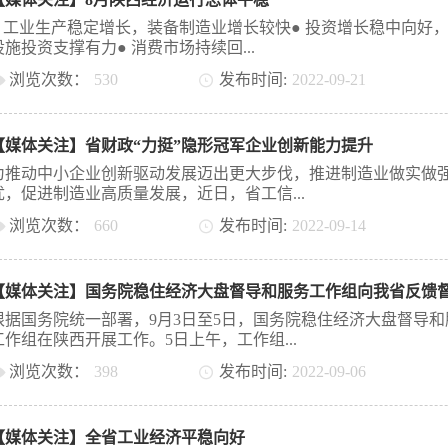
信贷成本；出台措施支持民营企业发展和投资。当前，经济总体
复态势，但仍有下行压力，必须以更强紧迫感夯实经济恢复基础
● 工业生产稳定增长，装备制造业增长较快● 投资增长稳中向好
中，加大对民企和小微信贷支持，对于稳市场主体保就业保民生
设施投资支撑有力● 消费市场持续回...
大。持续降低融资成本民企和小微是稳就业的主力。统计显示，
浏览次数：
530
发布时间:
2022
-
09
-
21
企业和个体工商户提供了85%以上的城镇就业岗位，支撑了4.4亿
业人员和近2.9亿农民工就业，在稳增长、促创新以及增加就业、
暖，住宿餐饮业回升明显● 财政收支稳定增长，民生保障持续增强
生等方面发挥着重要作用。加大对民企和小微的支持，要持续为
外贸易持续稳定，贸易结构持续优化9月19日，省统计局发布8月
低成本的融资资金，在保持信贷总量增长稳定的基础上，推动降
【媒体关注】省财政“力挺”隐形冠军企业创新能力提升
济运行情况：全省工业生产稳定增长，固定资产投资稳中向好，
成本。中国人民银行副行长刘国强表示，今年1月份、8月份公开
场持续回暖，经济运行总体平稳。工业生产稳定增长，装备制造
为推动中小企业创新驱动发展迈出更大步伐，推进制造业做实做
作和中期借贷便利（MLF）中标利率两次累计下降了20个基点，M
较快。8月，全省规模以上工业增加值同比增长4.9%。其中，能
优，促进制造业高质量发展，近日，省工信...
动1年期贷款市场报价利率（LPR）下行0.15个百分点，5年期以
同比增长7.6%，非能源工业同比增长1.5%。分三大门类看，采矿
市场报价利率下行0.35个百分点。下一步，人民银行将进一步发
浏览次数：
660
发布时间:
2022
-
09
-
14
增长6.5%，制造业同比增长1.3%，电力、热力、燃气及水的生产
市场报价利率指导性作用和存款利率市场化调整机制的作用，引
同比增长19.3%。重点产品生产稳定。8月，原煤产量同比增长4.1
厅、省财政厅启动2023年隐形冠军企业创新能力提升项目申报工
机构将存款利率下降效果传导到贷款端，降低企业融资和个人信
电量同比增长16.7%，发动机同比增长1.45倍；汽车产量同比增长
“力挺”我省中小企业创新发展再获新动能。本次项目征集范围包
本。如何将存款利率下降效果传导到贷款端？金融机构在其中发
83.6%，其中，新能源汽车产量同比增长1.7倍。企业效益持续提
级和省级制造业单项冠军企业、国家级专精特新“小巨人”企业、
用至关重要。目前，...
7月，全省规模以上工业企业实现营业收入19216.1亿元，同比增
“专精特新”中小企业以及2021年陕西省隐形冠军培育库企业。项
根据国务院统一部署，9月3日至5日，国务院稳住经济大盘督导和
22.3%；利润总额2729.6亿元，同比增长53.1%；营业收入利润率
支持：一是创新能力建设，支持企业以提升自主创新能力为目标
工作组在陕西开展工作。5日上午，工作组...
14.2%，保持较高水平。投资增长稳中向好，基础设施投资支撑
的创新条件建设项目，包括购置研发、试验、检测、验证等仪器
前8月，全省固定资产投资同比增长9.7%。分投资主体看，国有
浏览次数：
398
发布时间:
2022
-
09
-
06
二是创新产品开发，支持企业围绕产业链关键环节，开展的主导
资保持高速增长。前8月，国有控股投资同比增长23.2%，高于全
代升级以及“补短板”“锻长板”“填空白”创新产品开发项目。三是
组长、财政部部长刘昆在西安主持召开工作反馈会并反馈督导意
增速13.5个百分点，拉动全省投资同比增长10.7个百分点。民间
协同创新，支持企业围绕提升产业链现代化水平，以产业化为目
委书记刘国中出席会议并讲话。刘昆说，几天来，工作组通过走
增长1.7%。分投...
合高校、科研院所、上下游企业开展的产业链协同创新平台建设
【媒体关注】全省工业经济平稳向好
业、察看项目、座谈交流等方式，对陕西落实稳住经济一揽子政