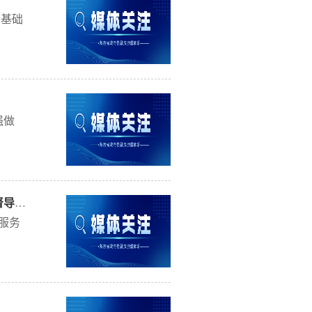
延续恢
。其
，基础
意义重
中小微
城镇就
改善民
● 对
其提供
全省经
低融资
消费市
市场操
业增长
强做
LF带
源工业
上贷款
业同比
挥贷款
供应业
导金融
%，发
作，
贷的成
括国家
挥的作
升。前
【媒体关注】国务院稳住经济大盘督导和服务工作组向我省反馈督导意见 刘昆反馈督导意见 刘国中讲话
省级
长
目重点
服务
为
，开展
有力。
设备。
控股投
产品迭
部投资
产业链
见。省
投资同
标，联
访企
、关键
策及接