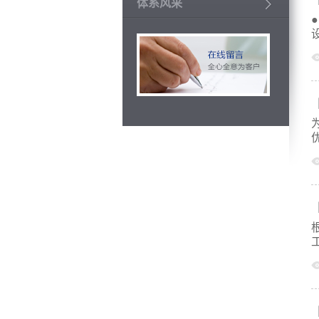
体系风采
比