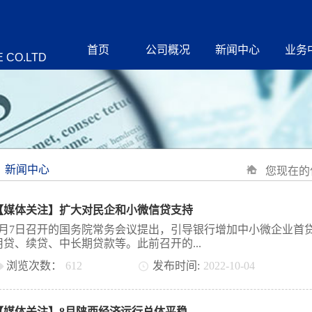
首页
公司概况
新闻中心
业务
 CO.LTD
新闻中心
您现在的
【媒体关注】扩大对民企和小微信贷支持
9月7日召开的国务院常务会议提出，引导银行增加中小微企业首
用贷、续贷、中长期贷款等。此前召开的...
浏览次数：
612
发布时间:
2022
-
10
-
04
国务院常务会议部署实施稳经济一揽子政策的接续政策措施，也
持续释放贷款市场报价利率改革和传导效应，降低企业融资和个
【媒体关注】8月陕西经济运行总体平稳