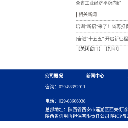
全省工业经济平稳向好
相关新闻
培训“新招”来了！省再担
新"以审代训"， 让政策学
[奋进“十五五” 开启新征程
【
关闭窗口
】【
打印
】
从"听"变"练"
融资担保体系这样做](十三
融资担保股份有限公司
公司概况
新闻中心
咨询：029-88352911
电话：
029-88606038
总部地址：陕西省西安市莲湖区西关街道桃
陕西省信用再担保有限责任公司
陕ICP备2
算服务