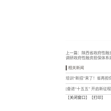
上一篇：
陕西省政府性融
调研政府性融资担保体系
相关新闻
培训“新招”来了！省再担
新"以审代训"， 让政策学
[奋进“十五五” 开启新征程
【
关闭窗口
】【
打印
】
从"听"变"练"
融资担保体系这样做](十三
融资担保股份有限公司