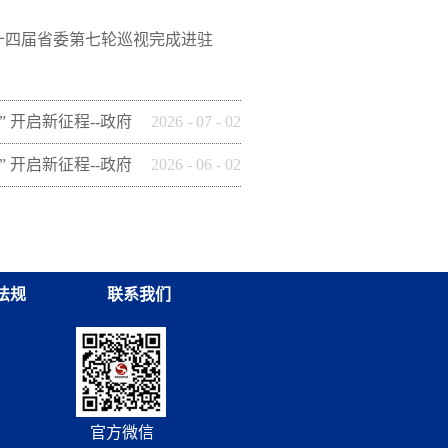
十四届省委第七轮巡视完成进驻
” 开启新征程--政府
2026
-
07
-
02
这样做】(十四)安康
” 开启新征程--政府
2026
-
06
-
02
保有限公司
这样做】(九) 铜川
集团有限公司
法规
联系我们
官方微信