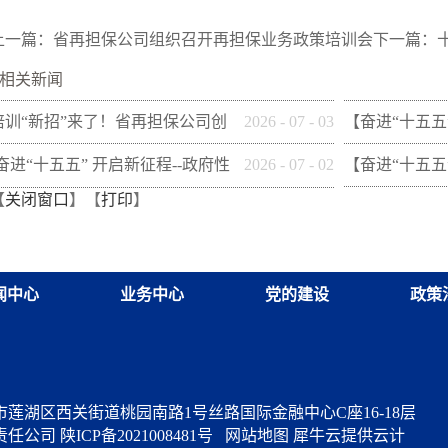
上一篇：
省再担保公司组织召开再担保业务政策培训会
下一篇：
相关新闻
培训“新招”来了！省再担保公司创
2026
-
07
-
03
【奋进“十五五
新"以审代训"， 让政策学习
性融资担保体系
[奋进“十五五” 开启新征程--政府性
2026
-
07
-
02
【奋进“十五五
【
关闭窗口
】【
打印
】
从"听"变"练"
市财信融资担
融资担保体系这样做](十三)咸阳市
性融资担保体系
融资担保股份有限公司
财创融资担保
闻中心
业务中心
党的建设
政策
莲湖区西关街道桃园南路1号丝路国际金融中心C座16-18层
责任公司
陕ICP备2021008481号
网站地图
犀牛云提供云计