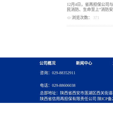
“国家融资担保基金-陕西
施支持科技创新专项担保
12月4日，省再担保公司
善再担保代偿补偿政策，
体系作用，深入实施创新
民消防、生命至上”消防安全
强化创新驱动，业务规模
保基金关于实施科技创新
再担保业务规模3623亿元
浏览次数：
371
担保体系工作实际，制定
个人超过36万户次。二
担保计划管理细则》，加
动。在讲解员的引领下，
企业和“三农”客户，户均担
府性融资担保体系开展科
厅、长空之危、永宁之盾
笔；100-500万元（不含
创新担保计划”正式纳入“
时间逻辑上了解空袭发展
了国...
保公司将科技创新担保业
国—陕西—西安的人防发
不断创新担保业务模式，
技展示项目，全体成员在
斜，加强资源保障，支持
识到人防安全管理的重要
大家通过图文展示、实物
危害性、预防措施、初期
公司概况
新闻中心
练掌握自救技能。通过此
识的积极性与培养消防、
咨询：029-88352911
固基本，巩固了“人人讲安
防、生命至上”的活动主
为公司安全生产筑牢坚实
电话：
029-88606038
总部地址：陕西省西安市莲湖区西关街道桃
陕西省信用再担保有限责任公司
陕ICP备2
算服务