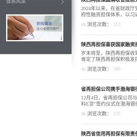
深入学习贯彻党的二十届
体系风采
步提高省内担保机构基层
2024年以来，在省财政
能力，推动基层党建工作
府性融资担保体系，以习近
绩效考核的指挥棒、风向
浏览次数：
313
法、新路径。为期一天的
教授分享了主题为《基层
特色社会主义思想为指导
织地位任务、党支部标准
次来陕考察重要讲话重要
作创新等方面进行深入讲
陕西再担保喜获国家融资
金融工作会议部署、省委
和认识。下午西北大学郭
政工作会议要求，聚焦主
岁末将至，陕西再担保收
效果》课程，重点从绩效
化风险防控，不断提升服
肯定了陕西再担保积极发挥
演练等方面进行讲解，为
域融资难、融资贵问题，
绩效管理工作提供了借鉴
浏览次数：
389
精准服务实体经济省再担
出、内涵丰富，具有很强
机构聚焦支小支农主体，
，对国家融资担保基金代
康发展奠定了坚实的基础
担保业务规模948亿元、
部再担保代偿补偿审核专
会共同努力，聚焦培训需
应国家乡村振兴战略，通
省再担保公司携手渤海银行
策水平和业务能力予以了
为培养高素质专业化政府性
业务发展，鼓励各地结合
府决策部署，在省财政厅
12月4日，省再担保公司
保业务70亿元、11803
体系建设，始终坚持政策
科E贷”签约仪式在渤海银行
保业务1亿元、43笔。二
信、分险职能，加大代偿
担保公司牵头全省政府性
浏览次数：
235
效保证了全省政府性融资
银行“总对总”合作，大力创新
今，陕西再担保已累计为1
省再担保公司董事长薛鹏
技创新专项担保计划”等
付代偿补偿款超过3亿元
银行行长陈红彦、分管行
分险业务占比。今年以来，
和再担保业务为纽带，不
真贯彻落实财政部、科技
占全部...