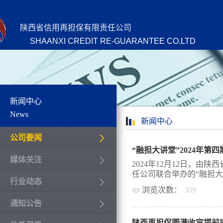
陕西省信用再担保有限责任公司
SHAANXI CREDIT RE-GUARANTEE CO.LTD
新闻中心
News
新闻中心
公司要闻
“融担大讲堂”2024年第
媒体关注
2024年12月12日，
任公司联合举办的“融担大讲堂
行业动态
浏览次数：
309
通知公告
第四期培训班顺利举办，
担保联盟共计160余人通
陕西再担保圆满收官提前