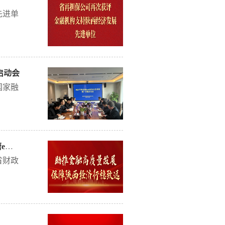
订内
权利义
先进单
司治理
从典型
训人员
出了切
担保在
题鲜
融资
的启发
启动会
在保业
共和国
体经济
国家融
人民共
司作为
步消化
展了机
实基
业务、
业务规
aS业
。公司
负责人
效缓解
助推金融高质量发展 保障陕西经济行稳致远--陕西再担保加入汉唐e融 金融高质量发展平台
人，宝
0%，
负责
省财政
超过
。会
余项，
情况，
分险业
，能大
24
着决定
次来陕
十大和
备、流
实施意
...
成。第
实落实