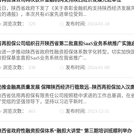
务部经理陈杰讲授，公司全体员工参加培训。本次培训围绕新修
容、国资公司的特别规定、公司治理架构、公司资本制度、股东
近日，陕西省政府下发了《关于表彰金融机构支持陕西经济发展
务以及新法应对建议等六个方面，着重对公司出资资本制度、公
位的通报》，本次共有45家先进单位受到...
结构优化及公司与股东权益保护等进行了深入浅出地解析。课程
浏览次数：
320
发布时间:
2024
-
01
-
18
案例展开，内容丰富，深入浅出，从理论层面、实操层面帮助参
了解把握《公司法》新规，并对下一步公司调整完善相关制度提
表彰，省再担保公司连续两年获此殊荣，这一份荣誉肯定了省再
实可行的法律建议。党委书记、董事长薛鹏雕指出，本次培训主
聚焦政府性融资担保体系建设、缓解小微企业、三农等市场主体
明、内容详实、联系实际，对全面准确适用《公司法》具有很强
省再担保公司组织召开陕西省第二批直担SaaS业务系统推广实施
难、融资贵方面做出的成绩。2023年，全省政府性融资担保体系
性、指导性和实际意义。各部门要深入学习新修订的《中华人民
务规模首次突破千亿元大关，达到1180亿元，有效支持了我省实
为进一步推动陕西省政府性融资担保体系数字化转型，切实加快
公司法》，认真梳理总结学习内容，进一步根据新修订的《中华
发展，为服务陕西经济高质量发展贡献了担保力量。省再担保公
资担保基金直担SaaS业务系统在我省推广...
和国公司法》梳理完善制度，全体干部职工要在工作实践中进一
全省政府性融资担保体系龙头，积极落实体系精细管理，首次开
吸收、学以致用，为推进公司中国特色现代企业制度建设奠定坚
浏览次数：
338
发布时间:
2024
-
01
-
08
构评级，建立了动态授信工作制，引导体系机构聚焦主业、做大
础。
均衡发展。截止2023年末，体系成员增至47家，公司新增再担保
应用进程，1月8日，省再担保公司组织召开了陕西省第二批直担Sa
模890亿元，其中，小微企业和“三农”融资担保余额占比达到93%
务系统推广实施启动会。国家融资担保基金陕西省驻场实施工作
累计开展再担保业务规模超3000亿元，惠及市场主体31万户，有
弋茂辉，省再担保公司副总经理李璐、王敏及相关业务部门负责
了市场主体融资难、融资贵。引导体系支小支农担保费率降至0.7
鸡担保等第二批直担SaaS业务系统试点的三家合作担保机构主要
陕西省信用再担保有限责任公司按照稳中求进的工作总基调，在
企业综合融资成本从10%降至5.56%，累计为融资主体节省担保费
人、业务骨干参加会议。会议由省再担保公司副总经理李璐主持
厅党组的坚强领导下，坚持以习近平新时...
10亿元。省再担保通过深化银担合作，创新推出批量担保产品30
上，李璐介绍了陕西省直担SasS业务系统在我省推广实施的总体
有效推动体系业务结构逐步改善、质量持续提升，全年实现银担
浏览次数：
463
发布时间:
2023
-
12
-
11
着重强调了直担SaaS业务系统是当前担保体系数字化转型的基础
务规模382亿元、较上年增长20%，保持了分险业务的快速增长。20
幅提升内部管理水平，提高服务质量，对推动实现高质量发展起
代中国特色社会主义思想为指导，深入学习贯彻习近平总书记多
年，省再担保公司将珍惜荣誉，接续奋斗，认真学习贯彻党的二
性作用，本轮直担SaaS业务系统推广意义重大，各机构在前期准
的重要讲话精神，围绕国务院《关于推进普惠金融高质量发展的
中央经济工作会议、中央金融工作会议精神，聚焦金融高质量发展，
程梳理、上线运行、规范运作等方面要按标准和要求保质保量完
陕西省政府性融资担保体系“融担大讲堂” 第三期培训班顺利举办
见》及中央金融工作会议中推动金融高质量发展的主旨要义，扎