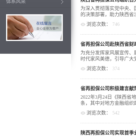
解小微企业融资难、融资
体系风采
府性融资担保体系开展了
为深入贯彻落实党中央、
的 “春风行动”活动，突
的决策部署，助力陕西省涉
实，全面提升服务水平，
浏览次数：
746
一季度，体系开展“走访
服务平台作用，深入服务
持续发展，2022年4月
资需求，针对性开展服务，
处副处长张宏亮一行到省
策”系列活动，各级担保
省再担保公司赴陕西省财
公司副总经理刘文莉主持
各类会议100余场，部分
省分行、浙商银行西安分
为充分发挥家风展宣传、
工作人员进园区、访企业
会上，张宏亮副处长介绍
时代家风美德，引导广大党
大普惠金融领域支持力度
能力的总体工作思路和工
移、服务下沉”的活动要
浏览次数：
374
资担保体系合作政策及主
保政策落实落地落细，创新推
绍了各行中小微外贸企业
己、廉洁齐家，持续推动
区快担”、“鼎易保”、“商
“政府担保增信+财政奖补
治党向纵深发展。4月1
准化支持小微企业融资，帮
保障”的财政金融政策组
省再担保公司积极建言献
带队，全体党员同志赴省
热烈的交流讨论。 下一
家风展馆，全体党员重温
2022年3月24日《陕西
协调相关部门，加快推动
家教和家风的论述。省财
条，其中对地方金融组织的
步较少人民币汇率波动对
书家风、议家风、诵家风
陕西省涉外经济健康可持
浏览次数：
542
建设的重要性和丰富内涵
局。
关家风建设纪录片，参观
管、金融发展与服务、风
和成就有了更深入的了解
基本遵循，对推动我省建
记家训、正好家风的重大
陕西再担保公司实现首季
护金融消费者和投资者合