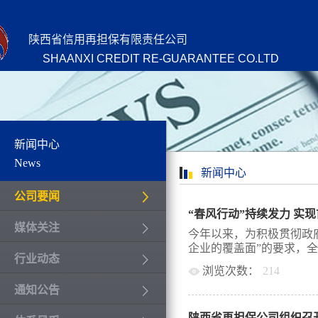
陕西省信用再担保有限责任公司
SHAANXI CREDIT RE-GUARANTEE CO.LTD
新闻中心
News
新闻中心
公司要闻
“春风行动”持续发力 实
媒体关注
今年以来，为积极贯彻政
企业的覆盖面”的要求，全面
行业动态
浏览次数：
214
通知公告
厅等七部门印发的三年行
系建设，扩大对小微企业
陕西省再担保公司组织召