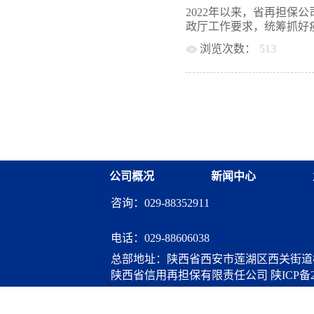
化的源远流长，深刻认识
义。 该条例在出台之前
2022年以来，省再担保
性。 在此次参观学习活
在2021年7月27日省
政厅工作要求，统筹抓好疫
活动收获颇丰，能够有效
相关人员提出的“地方金
风、弘扬好家风”的意识
浏览次数：
513
者批准的区域和经营范围
法这一主线，挖掘符合自
员不得少于两人，并应当
经营，加快推进全省政府
个党员家庭中传递蔓延，
地方金融发展与稳定，落
较快增长态势，实现首季业
律己，做一名合格的共产
建议，在我省最终出台的
再担保合作业务规模155.
怀。
倍数2.41倍，较上年同期提
亿元，占国家融资担保基金
倍；体系合作业务平均担保费
为小微企业和“三农”主体
头作用有效发挥，服务我
公司概况
新闻中心
面对岁末年初的疫情冲击
为，统筹推进，精准发力
咨询：029-88352911
润泽促发展”为主题的“春
政策落实，全面提升服务
资慢问题。一是凝心聚力
电话：
029-88606038
防控和经济社会发展的各
总部地址：陕西省西安市莲湖区西关街道桃
体系担保机构创新服务方
陕西省信用再担保有限责任公司
陕ICP备2
快速落地，全力支持疫情
是深入企业送政策。组织体
算服务