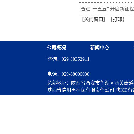
新"以审代训"， 让政策学
[奋进“十五五” 开启新征程
【
关闭窗口
】【
打印
】
从"听"变"练"
融资担保体系这样做](十三
融资担保股份有限公司
公司概况
新闻中心
咨询：029-88352911
电话：
029-88606038
总部地址：陕西省西安市莲湖区西关街道桃
陕西省信用再担保有限责任公司
陕ICP备2
算服务