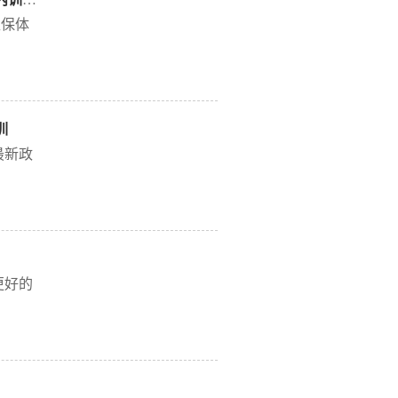
业受疫
联合网
担保体
雨。特
通过数
产品销
师、
星”
担保机
、省再
开展了
训
师周建
，助
 【群
最新政
合网商
到体系
省小微
训、课
用款金
主题突
的融资
保、宝
良资
“自
保机
人资
.2万户
赛开始
侯律
积极参
方式及
更好的
系合作
解。重
省再担
式，其
，强化
中的关
人才示
传统型
融资担
...
，开拓
持”等
工作水
难题。