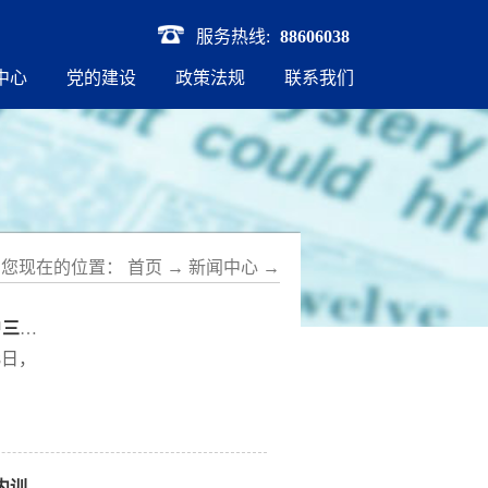
服务热线:
88606038
中心
党的建设
政策法规
联系我们
您现在的位置：
首页
→
新闻中心
→
【体系动态-西投保】助力实体经济 促进乡村振兴 陕西小微工商户三农客户可获30天贷款免息券
8日，
率，或
西投
【业务培训】匠心赋能 砥砺前行——陕西省政府性融资担保体系内训师评聘活动圆满结束