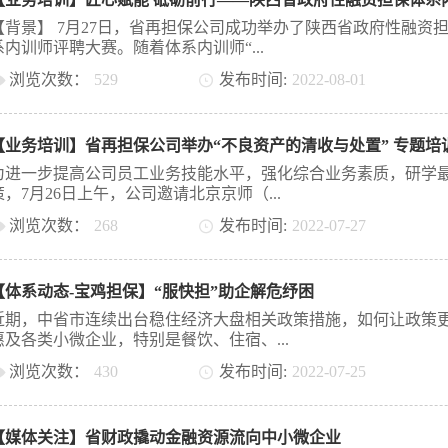
保）和网商银行共同承担。 “我们调研发现，小微企业和涉农企
情影响较大，在生产经营中资金周转总体比较困难。此次西投保
【背景】 7月27日，省再担保公司成功举办了陕西省政府性融资
商银行推出低利率的贷款和30天的免息服务，可以说是一场及时
系内训师评聘大赛。随着体系内训师“...
别是在入秋后，陕西葡萄、猕猴桃、苹果等农产品进入采收期，
浏览次数：
529
发布时间:
2022
-
08
-
01
字金融助力，涉农企业将有更充足的资金搞好农产品采销，带动
售和农民增收。”西北农林科技大学经济管理学院教授、博士生导
十佳”的脱颖而出，标志着首届陕西省政府性融资担保体系“担保之
西安乡村振兴研究院院长王征兵表示。作为西安市级政府性融资
内训师评选活动圆满落下帷幕。陕西省财政厅金融处处长陈梦东
构，西投保一直积极探索担保业务创新模式，并与网商银行合作
【业务培训】省再担保公司举办“不良资产的清收与处置” 专题培
担保公司董事长李平产、总经理常礼军、监事长韩朝晖、总会计
互联网担保业务。“西投保发挥政府性担保机构的优势，降费让利
国、陕西省融资担保业协会秘书长王文平、总经理助理张文与会。
为进一步提高公司员工业务技能水平，强化综合业务素质，研学
力小微企业更好更快发展，切实降低小微企业融资成本。通过融
英汇聚 争优创先】 首届体系内训师评选活动自5月启动以来，受
策，7月26日上午，公司邀请北京京师（...
银行的科技优势，以纯信用、纯线上的金融担保产品精准聚焦全
担保机构的广泛关注、积极参与。历经报名、资格审查、赛前培
企业、个体工商户、民营企业及三农等经营主体，解决小微客户
浏览次数：
268
发布时间:
2022
-
07
-
27
程制作及择优比选等环节，征集课程作品25份，开发出了一系列
额小、期限短、频次高、地域分散等传统信贷服务无法完全覆盖
出、切合体系建设实际需求的培训课程。经综合比选，来自西投
西安）律师事务所金融投行法律事务部主任侯力夫律师开展了“不
难、融资贵问题。”西安投融资担保有限公司董事长方玉华表示，
鸡担保、安康担保、汉中担保、曲江担保、省再担保等6家体系担
产的清收与处置”专题培训讲座。本次培训由公司工会主席、党务
2021年9月上线以来，截至2022年7月末，西投保已实现对全省近4
构共计10位学员挺进评聘大赛。 【大赛致辞 赛前寄语】 评聘大
【体系动态-宝鸡担保】“服快担”助企解危纾困
部部长李英主持，公司相关部门员工参加。 本次培训讲座上，
小微企业、三农群...
前，省再担保公司总经理常礼军致辞。他首先向所有参训学员的
师分别从不良资产行业发展历程、传统型处置方式、创新型处置
近期，中省市连续出台稳住经济大盘相关政策措施，如何让政策
与和辛勤付出表示衷心的感谢！本次活动能够顺利举办离不开体
《民事强制执行法》（草案）法律动向等四个方面进行了深入讲
惠及各类小微企业，特别是餐饮、住宿、...
机构的支持与参与，他向学员们的派出单位表示感谢！他表示，
点介绍了现金清收、贷款重组、核销、批量转让等方面的处置方
保公司建立体系内训师平台，旨在发挥体系成员的人才资源优势
浏览次数：
430
发布时间:
2022
-
07
-
25
间通过引入大量实际案例，生动形象的讲授了不良资产清收过程
体系自主培训能力，通过组建一支各业务条线的领军人才，发挥
键环节及处置思路。 通过此次培训会议，全体员工对不良资产
交通运输、旅游等受疫情影响较大的服务行业，宝鸡市中小企业
范引领作用，实现政策、知识及经验高效敏捷传递和分享，逐步引领
处置方式有了更加全面的了解，对创新型处置方式有了新的认识
保有限公司积极响应、迅速行动，推出“服快担”、“ 短期流动性支
了视野，启发了思维，提升了认识，进一步强化了企业法务清收
【媒体关注】省财政撬动金融资源流向中小微企业
特色产品，简化业务流程、降低反担保措施，帮助企业解决融资