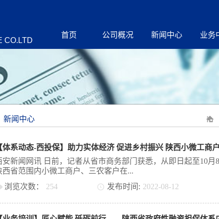
首页
公司概况
新闻中心
业务
 CO.LTD
新闻中心
西安新闻网讯 日前，记者从省市商务部门获悉，从即日起至10月
陕西省范围内小微工商户、三农客户在...
浏览次数：
254
发布时间:
2022
-
08
-
12
支付宝搜索「陕西减息券」，通过综合信用评估后，即可降低利
获得30天的贷款免息券。利息成本由西安投融资担保有限公司（