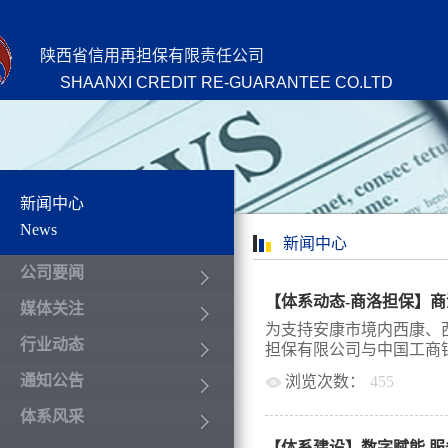
陕西省信用再担保有限责任公司
SHAANXI CREDIT RE-GUARANTEE CO.LTD
新闻中心
News
新闻中心
公司要闻
媒体关注
为支持安康市境内西康、
行业动态
担保有限公司与中国工商银
通知公告
浏览次数：
455
司商洛分行针对西康、西
体系风采
贷”银担风险分担合作协