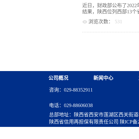
稳就业的主力支撑。目前
指出，受外部环境复杂性
近日，财政部公布了202
融资担保业务，对个体工
体特别是中小微企业困难
结果，陕西位列西部13个省
工商户融资成本，省财政按
挥政府性融资担保功能作
营性贷款担保业务给予补
浏览次数：
531
省政府性融资担保体系与
人经营性贷款担保业务平均
品。 “秦担贷”批量担
获中央财政最高额度奖补
担合作业务奖励机制。为
由银行按规定条件对贷款
深入贯彻落实党中央、国
融...
再进行重复性尽职调查。
支持小微企业、“三农”
支持单户贷款额度1000
息、风险分担等方式，引
款、高新技术企业和科技
惠金融服务的覆盖面、
款，强化对重点领域和薄
完善政府性融资担保体系
银行对项目进行审核审批
务覆盖面。一是持续加大财
避免重复性调查，大幅简
累计为政府性融资担保机构
政府性融资担保机构取消资
公司概况
新闻中心
到264亿元，资本实体大
幅拓展担保贷款覆盖面，降
县建立风险补偿资金池给
咨询：029-88352911
补偿，提升担保机构抗风
率先设立10亿元规模的
流动性支持等，进一步支
电话：
029-88606038
题。特别是开展的短期流
总部地址：陕西省西安市莲湖区西关街道桃
程中的难点和堵点。担保基
陕西省信用再担保有限责任公司
陕ICP备2
算服务