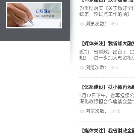
洽谈室举行，公司总经理
双方合作历程，展望了合
为贯彻落实《关于做好全
银担风险分担合作协议融
统第一轮试点工作的函》《
及物资主材供应商，授信
浏览次数：
490
最高为500万元，物资主
要求借款人提供实物资产
统推广工作的实施方案》
行监管的高铁建设工程款
化转型，切实加快国担基金
款拨付至借款人在工商银
【媒体关注】我省加大融
下简称“SasS直保业务系
银行中形成闭环运作。此
组与西安财金融资担保有限
近期，省财政厅出台了《
洛市融资担保有限公司与
启动会。本次全省共有7
知》，进一步加大融资担保
的企业、物资主材供应商
试点实施的市级担保机构。
务，解决其建设资金需求
浏览次数：
928
再担保公司副总经理刘文莉
建设。（文章来源：商洛
推广实施的总体情况、工
扩大担保业务覆盖面，降
为SasS直保业务系统在
体。 今年，受疫情和国
由总经理常礼军担任组长，
险能力较弱的小微企业遭
及推广小组，积极组织、
币政策以就业优先为导向
5月12日下午，省再担保
做好成立专班、建立联系
企业和个体工商户纾困。
深化政银担合作座谈会暨“秦
求按时完成各项阶段工作。
担保业务给予保费补贴。
始，省再担保公司根据Sa
浏览次数：
1648
体融资成本，省财政要求
了公司制度流程梳理和相
给予1%的保费补贴，预计
业务签约仪式。西安市财
段。会议对试点机构下一
直接扶持创业2万人，带
省再担保公司总经理常礼
聚共识，高度重视试点工
给予补贴。面大量广的中
【媒体关注】我省财政金
西安财金担保公司董事长
部建立高...