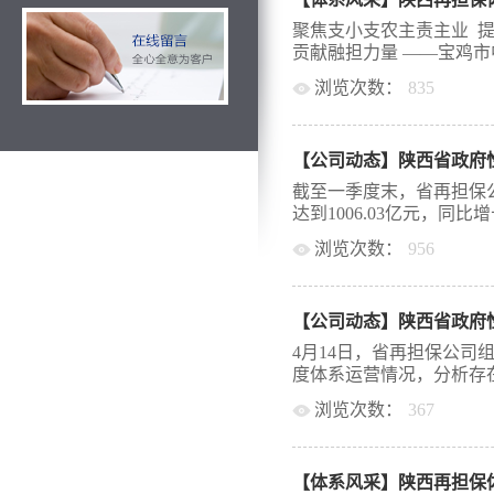
研。调研组一行到山西再
团党委副书记、副董事长
聚焦支小支农主责主业 
党委书记、董事长郭志宏
贡献融担力量 ——宝鸡市中
体化”、信息化建设、产
浏览次数：
835
金融处李晶介绍了山西省
董事长、陈梦东副处长分
资担保有限公司宝鸡市中
策支持情况，参会人员围
是2006年5月由市政府
险管理、产品创新、信息
【公司动态】陕西省政府
全国第一批列入财政部名
入交流探讨。随后，调研
6.663亿元，现有员工
截至一季度末，省再担保公
融资担保体系建设工作，
险合规部、法务资产部、
达到1006.03亿元，同比增长5
保机构就市县一体化落实
融资担保业协会会员单位
县一体化工作在山西省运
浏览次数：
956
省政府性融资担保体系先进
我司深入了解了山西省在
奖”，全市思想政治工作
计再担保合作业务规模达到3
措施、发展思路及取得的
位、先进党支部等荣誉称
（次），实现了首季“开
动，加强与省外先进担保
略，聚焦构建“45511”现
【公司动态】陕西省政府
政府性融资担保体系建设
省政府性...
政府性融资担保机构准公
覆盖面，为陕西省经济高质
4月14日，省再担保公司
手，创新担保产品，优化
担保公司牵头全省政府性
度体系运营情况，分析存在
政策和全市制造业高质量发
社会主义思想为指导，深
担保机构的责任和使命，
浏览次数：
367
央、国务院和省委、省政
贵问题上发挥了积极作用。
监管局等工作要求，聚焦
署二季度重点工作。公司
务合作协议，累计为全市3
化风险防控，不断提升服
委副书记、总经理常礼军
元。坚持“三个融合”切实履
域融资难、融资贵问题，
频方式召开，共有43家