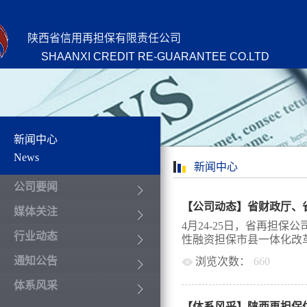
陕西省信用再担保有限责任公司
SHAANXI CREDIT RE-GUARANTEE CO.LTD
新闻中心
News
新闻中心
公司要闻
媒体关注
4月24-25日，省再担
行业动态
性融资担保市县一体化改革
通知公告
浏览次数：
660
调研。省财政厅金融处副
体系风采
公司副总经理刘文莉、业