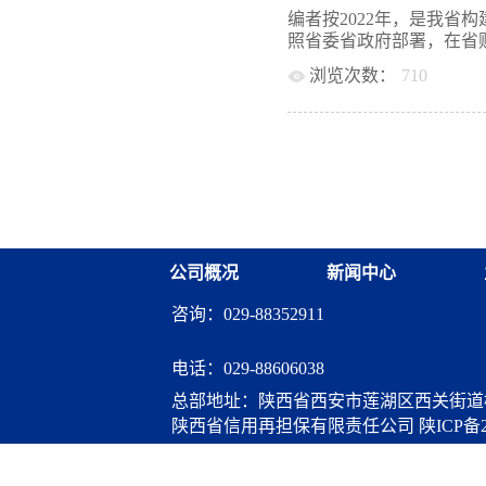
担保合作业务规模258.6
上由咸阳担保、商洛担保
编者按2022年，是我省
数3.15倍，较上年同期提
报了一季度体系运营情况
照省委省政府部署，在省财
实体经济。省再担保公司
作业务规模258.62亿元
焦支小支农主业，一季度，
浏览次数：
710
40.40%、其中比例再担
上升了3.78个百分点。
115.04亿元，较上年同期增
金融监管局等部门的指导
款”专项再担保业务约20
平均担保放大倍数3.15倍
微企业等普惠领域实体经
国家乡村振兴重点帮扶县。
均担保费率0.67%，较上
为、勇于担当、表现突出
全省担保体系上下要进一
用，我们将 2022年度
先，力争到二季度末实现
进经验和好的做法进行整
实推动年度各项任务指标
攻玉。希望通过本次经验
高比例再担保业务比例和
面又好又快发展.2022
农”发展。二是积极落实
——西安投融资担保有
基金合作，积极争取省财
公司概况
新闻中心
司（以下简称“公司”）
总”业务规模。三是深化体
中国特色社会主义思想为
咨询：029-88352911
支持实体经济发展的各项
增长、控风险、拓业务，
融资担保新格局，推动各
电话：
029-88606038
机构职能定位，聚焦主责
总部地址：陕西省西安市莲湖区西关街道桃
跨越式增长，以实际行动
陕西省信用再担保有限责任公司
陕ICP备2
农”客...
算服务