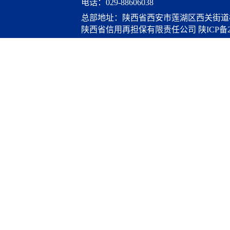
电话：
029-88606038
总部地址：陕西省西安市莲湖区西关街道桃
陕西省信用再担保有限责任公司
陕ICP备2
算服务