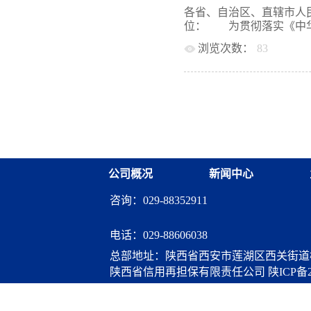
银监会、中国农业银行、
行。 附件：中小企业信
各省、自治区、直辖市人
“三农”、发展民营银行
信息化部 二○一○年四
位： 为贯彻落实《中华人
血液，两者相互依托、相
理暂行办法 第一章 总
方面发挥着不可替代的作
浏览次数：
83
保资金管理，提高资金使
经济运行保持在合理区间
律、法规的有关规定，制
小企业促进法》和《国务
经济社会发展大局，在经
（以下简称担保资金）是
(国发[2009]36号)
有效，加大定向调控和结
《国务院关于进一步促进中
研究制定了《中小企业划
策工具的同时，根据需要创
号），由中央财政预算安
们，请遵照执行。工业
下简称担保机构）、中小
员会 财政部二〇一一年
增强业务能力，扩大中小
《中华人民共和国中小企
金。 第三条 担保资金
业发展的若干意见》(国发[
理、加强监督的原则，确
划分为中型、小型、微型
公司概况
新闻中心
政部负责担保资金的预算
收入、资产总额等指标，
使用情况进行监督检查。
业包括：农、林、牧、渔
咨询：029-88352911
支持方向和重点，会同财政
力、燃气及水生产和供应
(不含铁路运输业)，仓储
括电信、互联网和相关服
电话：
029-88606038
营，物业管理，租赁和商
总部地址：陕西省西安市莲湖区西关街道桃
技术服务业，水利、环境
陕西省信用再担保有限责任公司
陕ICP备2
务业，社会工作，文化、..
算服务