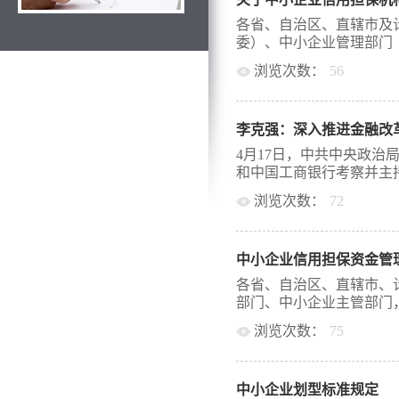
金融机构准入政策的试点
款公司管理暂行规定》，
各省、自治区、直辖市及
局速将本通知转发至辖内
委）、中小企业管理部门（
农村合作银行。 
浏览次数：
56
章 总则  第一条 
公司的行为，加强监督管
地方税务局： 按照《国
共和国银行业监督管理法
建设意见的通知》（国办发[
人民共和国公司法》等法
李克强：深入推进金融改
融促进经济发展的若干意 见
司是指经中国银行业监督
更好应对国际金融危机，
4月17日，中共中央政治
商业银行或农村合作银行
特别是小企业提供贷款担
和中国工商银行考察并主持
村经济发展提供贷款服务的
难问题，帮助中小企业摆
浏览次数：
72
免征营业税工作有关问
件 （一）经政府授权部
在国家开发银行资金局，
册为企（事）业法人，且
施融资情况汇报，在住房
收资本超过2000万元
中小企业信用担保资金管
李克强对他们对接国家战
不高于同期贷款利率的5
品和服务供给，是事关全
各省、自治区、直辖市、
历，资金主要用于担保业
这方面大展身手，有力托
部门、中小企业主管部门，
供担保的能力，经营业绩
企业金融业务部，对他们
监控、事后追偿与处置
浏览次数：
75
是就业的主要载体，蕴藏
企业提供的累计担保贷款
举措支持小微企业，促进
兵团财务局、中小企业主
笔800万元以下的累计担
仔细询问金融支持“走出
资金管理，提高资金使用
上。 （五）对单个受保
业中提升自身竞争力，拓
中小企业划型标准规定
《中小企业信用担保资金