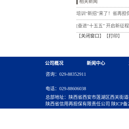
相关新闻
培训“新招”来了！省再担
新"以审代训"， 让政策学
[奋进“十五五” 开启新征程
【
关闭窗口
】【
打印
】
从"听"变"练"
融资担保体系这样做](十三
融资担保股份有限公司
公司概况
新闻中心
咨询：029-88352911
电话：
029-88606038
总部地址：陕西省西安市莲湖区西关街道桃
陕西省信用再担保有限责任公司
陕ICP备2
算服务