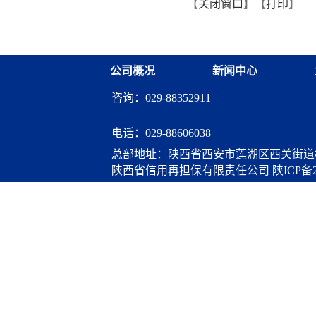
【
关闭窗口
】【
打印
】
从"听"变"练"
融资担保体系这样做](十三
融资担保股份有限公司
公司概况
新闻中心
咨询：029-88352911
电话：
029-88606038
总部地址：陕西省西安市莲湖区西关街道桃
陕西省信用再担保有限责任公司
陕ICP备2
算服务