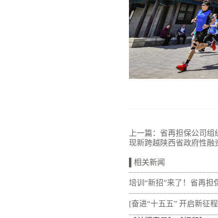
上一篇：
省再担保公司组
现新跨越陕西省政府性融
相关新闻
培训“新招”来了！省再担
新"以审代训"， 让政策学
[奋进“十五五” 开启新征程