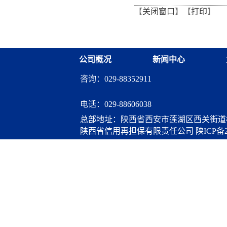
【
关闭窗口
】【
打印
】
从"听"变"练"
融资担保体系这样做](十三
融资担保股份有限公司
公司概况
新闻中心
咨询：029-88352911
电话：
029-88606038
总部地址：陕西省西安市莲湖区西关街道桃
陕西省信用再担保有限责任公司
陕ICP备2
算服务