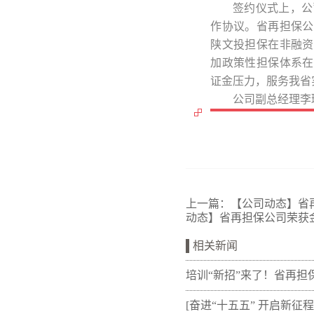
签约仪式上，公
作协议。省再担保公
陕文投担保在非融资
加政策性担保体系在
证金压力，服务我省
公司副总经理李
上一篇：
【公司动态】省
动态】省再担保公司荣获
相关新闻
培训“新招”来了！省再担
新"以审代训"， 让政策学
[奋进“十五五” 开启新征程