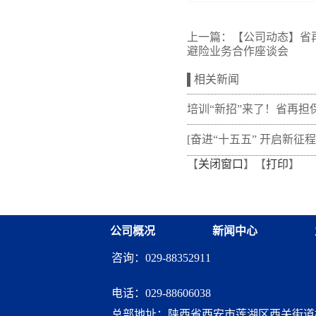
上一篇：
【公司动态】省
避险业务合作座谈会
相关新闻
培训“新招”来了！省再担
新"以审代训"， 让政策学
[奋进“十五五” 开启新征程
【
关闭窗口
】【
打印
】
从"听"变"练"
融资担保体系这样做](十三
融资担保股份有限公司
公司概况
新闻中心
咨询：029-88352911
电话：
029-88606038
总部地址：陕西省西安市莲湖区西关街道桃