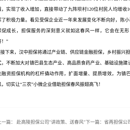
道，实现了收入增加，直接带动了九阵坝村120位村民人均增收1
挥了积极力量。看见受保企业近一年来发展变化不断向好，陈小
保促成长，担保服务的深刻意义就如这春风一样，它会在无形
济！”
接下来，汉中担保将通过产业链、供应链金融担保，乡村振兴担
式，不断加大对镇巴县生态产业、高品质食药产业、基础设施建
性融资担保机构的杠杆撬动作用，扩面增量、提质增效，为镇
风，切实让“三农”小微企业借助担保春风振翅高飞！
上一篇：
赴高陵担保公司"讲政策、送春风"
下一篇：
省再担保公司