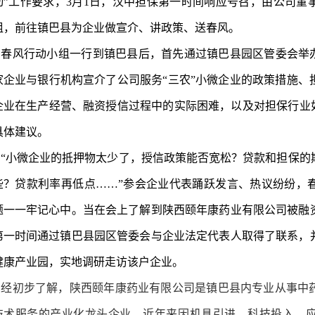
动”工作要求，3月1日，汉中担保第一时间响应号召，由公司董
组，前往镇巴县为企业做宣介、讲政策、送春风。
春风行动小组一行到镇巴县后，首先通过镇巴县园区管委会举办的
家企业与银行机构宣介了公司服务“三农”小微企业的政策措施、
企业在生产经营、融资授信过程中的实际困难，以及对担保行业如
具体建议。
“小微企业的抵押物太少了，授信政策能否宽松？贷款和担保的
些？贷款利率再低点……”参会企业代表踊跃发言、热议纷纷，
题一一牢记心中。当在会上了解到陕西颐年康药业有限公司被融
第一时间通过镇巴县园区管委会与企业法定代表人取得了联系，
健康产业园，实地调研走访该户企业。
经初步了解，陕西颐年康药业有限公司是镇巴县内专业从事中
技术服务的产业化龙头企业。近年来因机具引进、科技投入、