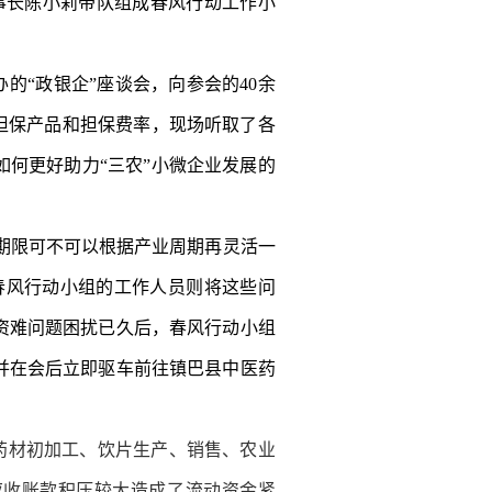
事长陈小莉带队组成春风行动工作小
“政银企”座谈会，向参会的40余
担保产品和担保费率，现场听取了各
何更好助力“三农”小微企业发展的
期限可不可以根据产业周期再灵活一
春风行动小组的工作人员则将这些问
资难问题困扰已久后，春风行动小组
并在会后立即驱车前往镇巴县中医药
药材初加工、饮片生产、销售、农业
应收账款积压较大造成了流动资金紧