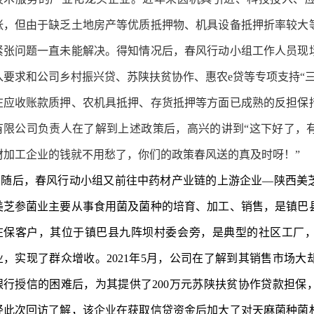
张，但由于缺乏土地房产等优质抵押物、机具设备抵押折率较大
紧张问题一直未能解决。得知情况后，春风行动小组工作人员现
入要求和公司乡村振兴贷、苏陕扶贫协作、惠农
e贷等专项支持“
在应收账款质押、农机具抵押、存货抵押等方面已成熟的反担保
有限公司负责人在了解到上述政策后，高兴的讲到“这下好了，
材加工企业的钱就不用愁了，你们的政策春风送的真及时呀！”
随后，春风行动小组又前往中药材产业链的上游企业—陕西美
美芝参菌业主要从事食用菌及菌种的培育、加工、销售，是镇巴
在保客户，其位于镇巴县九阵坝村委会旁，是典型的社区工厂
业，实现了群众增收。2021年5月，公司在了解到其销售市场
银行授信的困难后，为其提供了200万元苏陕扶贫协作贷款担保
经此次回访了解，该企业在获取信贷资金后加大了对天麻菌种菌