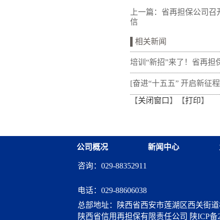
上一篇：
省再担保公司召开
信
相关新闻
培训“新招”来了！省再担
新"以审代训"， 让政策学
[奋进“十五五” 开启新征程
【
关闭窗口
】【
打印
】
从"听"变"练"
融资担保体系这样做](十三
融资担保股份有限公司
公司概况
新闻中心
咨询：029-88352911
电话：
029-88606038
总部地址：陕西省西安市莲湖区西关街道桃
陕西省信用再担保有限责任公司
陕ICP备2