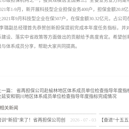
家市级担保机构之一，投资规模居全国第三。主要业务业方向是
2021年1-9月，新开展科技型企业担保业务400户，担保金额20.
止2021年9月科技型企业在保507户，在保金额30.32亿元，占公司在
李璐副总经理首先恭贺创新担保提前完成本年度任务指标，并
系建设、落实中省政策等方面做出的贡献给予高度肯定。希望创
极与体系成员分享，帮助大家共同提高。
上一篇：
省再担保公司赴榆林地区体系成员单位检查指导年度指
赴延安和铜川地区体系成员单位检查指导年度指标完成情况
相关新闻
培训“新招”来了！省再担保公司创
2026
-
07
-
03
【奋进“十五五