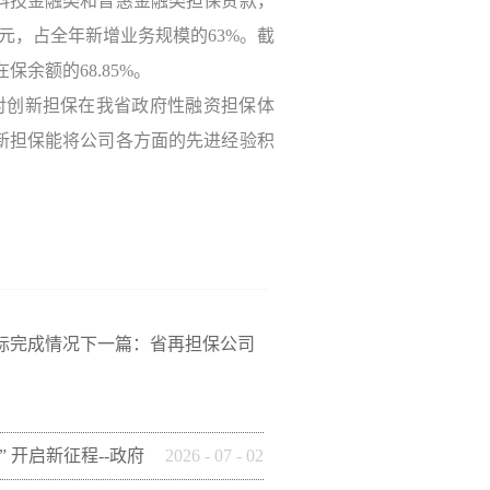
科技金融类和普惠金融类担保贷款，
8亿元，占全年新增业务规模的63%。截
保余额的68.85%。
对创新担保在我省政府性融资担保体
新担保能将公司各方面的先进经验积
标完成情况
下一篇：
省再担保公司
” 开启新征程--政府
2026
-
07
-
02