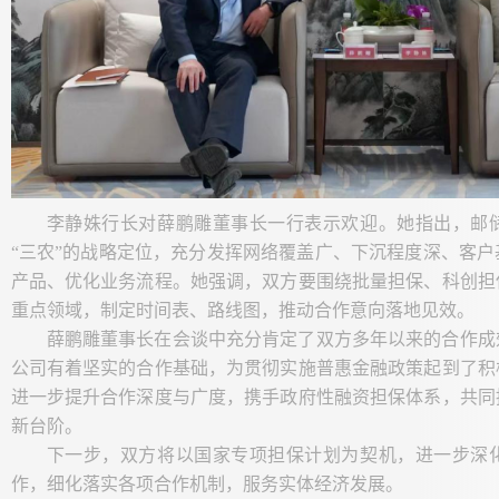
李静姝行长对薛鹏雕董事长一行表示欢迎。她指出，邮
“三农”的战略定位，充分发挥网络覆盖广、下沉程度深、客
产品、优化业务流程。她强调，双方要围绕
批量担保
、科创担
重点领域，制定时间表、路线图，推动合作意向落地见效。
薛鹏雕董事长在会谈中充分肯定了双方多年以来的合作成
公司有着坚实的合作基础，为贯彻实施普惠金融政策起到了积
进一步提升合作深度与广度，携手政府性融资担保体系，共同
新台阶。
下一步，双方将以国家专项担保计划为契机，进一步深
作，细化落实各项合作机制，服务实体经济发展。