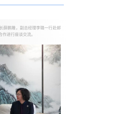
长薛鹏雕，副总经理李璐一行赴邮
合作进行座谈交流。