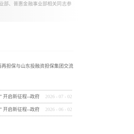
业部、
普惠金融事业部
相关同志参
西再担保与山东投融资担保集团交流
” 开启新征程--政府
2026
-
07
-
02
这样做】(十四)安康
” 开启新征程--政府
2026
-
06
-
02
保有限公司
这样做】(九) 铜川