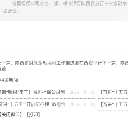
省再担保公司业务二部，邮储银行陕西省分行三农金融事
加会谈。
上一篇：
陕西省财政金融协同工作推进会在西安举行
下一篇：
陕
座谈
相关新闻
培训“新招”来了！省再担保公司创
2026
-
07
-
03
【奋进“十五五
新"以审代训"， 让政策学习
性融资担保体系
[奋进“十五五” 开启新征程--政府性
2026
-
07
-
02
【奋进“十五五
【
关闭窗口
】【
打印
】
从"听"变"练"
市财信融资担
融资担保体系这样做](十三)咸阳市
性融资担保体系