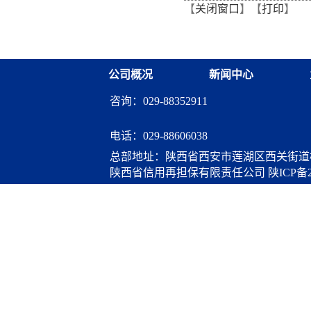
【
关闭窗口
】【
打印
】
从"听"变"练"
融资担保体系这样做](十三
融资担保股份有限公司
公司概况
新闻中心
咨询：029-88352911
电话：
029-88606038
总部地址：陕西省西安市莲湖区西关街道桃
陕西省信用再担保有限责任公司
陕ICP备2
算服务