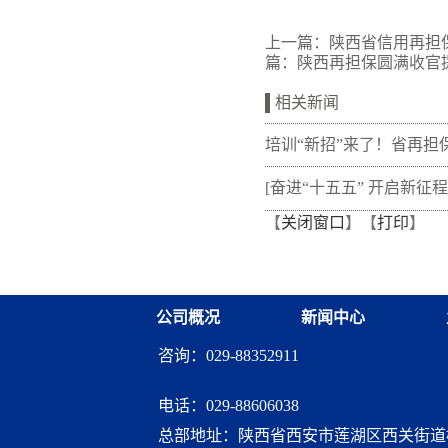
上一篇：
陕西省信用再担
篇：
陕西再担保圆满收官
相关新闻
培训“新招”来了！省再担
新"以审代训"， 让政策学
[奋进“十五五” 开启新征程
【
关闭窗口
】【
打印
】
从"听"变"练"
融资担保体系这样做](十三
融资担保股份有限公司
公司概况
新闻中心
咨询：029-88352911
电话：
029-88606038
总部地址：陕西省西安市莲湖区西关街道桃