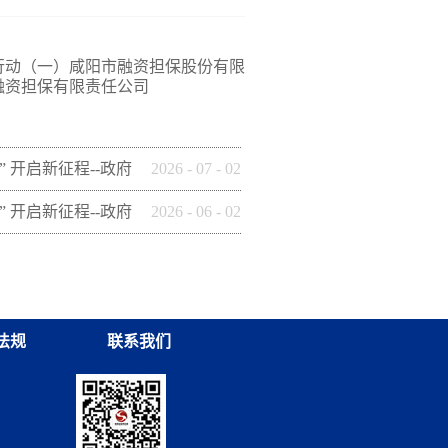
行动（一）咸阳市融资担保股份有限
融资担保有限责任公司
” 开启新征程--政府
2026
-
07
-
02
这样做】(十四)安康
” 开启新征程--政府
2026
-
06
-
02
保有限公司
这样做】(九) 铜川
集团有限公司
法规
联系我们