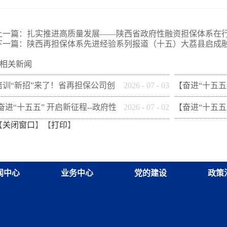
上一篇：
扎实推进高质量发展——陕西省政府性融资担保体系在
下一篇：
陕西再担保体系先进经验系列报道（十五）大荔县启成
相关新闻
培训“新招”来了！省再担保公司创
2026
-
07
-
03
【奋进“十五五
新"以审代训"， 让政策学习
性融资担保体系
[奋进“十五五” 开启新征程--政府性
2026
-
07
-
02
【奋进“十五五
【
关闭窗口
】【
打印
】
从"听"变"练"
市财信融资担
融资担保体系这样做](十三)咸阳市
性融资担保体系
融资担保股份有限公司
财创融资担保
闻中心
业务中心
党的建设
政策