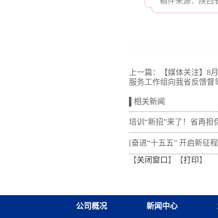
稿件来源：陕西
上一篇：
【媒体关注】8
服务工作组向我省反馈督
相关新闻
培训“新招”来了！省再担
新"以审代训"， 让政策学
[奋进“十五五” 开启新征程
【
关闭窗口
】【
打印
】
从"听"变"练"
融资担保体系这样做](十三
融资担保股份有限公司
公司概况
新闻中心