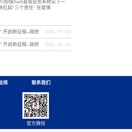
担保SaaS直保业务系统实
下一
扛起“三个责任” 在疫情
” 开启新征程--政府
2026
-
07
-
02
这样做】(十四)安康
” 开启新征程--政府
2026
-
06
-
02
保有限公司
这样做】(九) 铜川
集团有限公司
法规
联系我们
官方微信