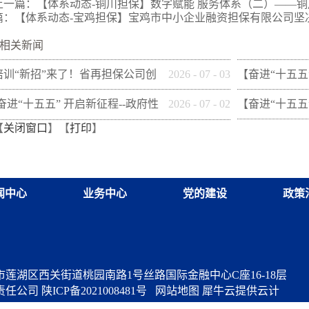
上一篇：
【体系动态-铜川担保】数字赋能 服务体系（二）——铜川
篇：
【体系动态-宝鸡担保】宝鸡市中小企业融资担保有限公司坚决
相关新闻
培训“新招”来了！省再担保公司创
2026
-
07
-
03
【奋进“十五五
新"以审代训"， 让政策学习
性融资担保体系
[奋进“十五五” 开启新征程--政府性
2026
-
07
-
02
【奋进“十五五
【
关闭窗口
】【
打印
】
从"听"变"练"
市财信融资担
融资担保体系这样做](十三)咸阳市
性融资担保体系
融资担保股份有限公司
财创融资担保
闻中心
业务中心
党的建设
政策
莲湖区西关街道桃园南路1号丝路国际金融中心C座16-18层
责任公司
陕ICP备2021008481号
网站地图
犀牛云提供云计