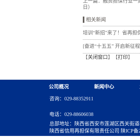
上一篇：
融资担保行业一周资讯
日）
相关新闻
培训“新招”来了！省再担
新"以审代训"， 让政策学
[奋进“十五五” 开启新征程
【
关闭窗口
】【
打印
】
从"听"变"练"
融资担保体系这样做](十三
融资担保股份有限公司
公司概况
新闻中心
咨询：029-88352911
电话：
029-88606038
总部地址：陕西省西安市莲湖区西关街道桃
陕西省信用再担保有限责任公司
陕ICP备2
算服务