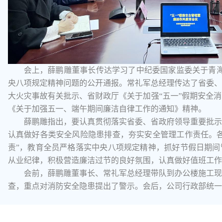
会上，薛鹏雕董事长传达学习了中纪委国家监委关于青海
央八项规定精神问题的公开通报。常礼军总经理传达了省委、
大火灾事故有关批示、省财政厅《关于加强“五一”假期安全
《关于加强五一、端午期间廉洁自律工作的通知》精神。
薛鹏雕指出，要认真贯彻落实省委、省政府领导重要批示
认真做好各类安全风险隐患排查，夯实安全管理工作责任。各
责”，教育全员严格落实中央八项规定精神，抓好节假日期间
从业纪律，积极营造廉洁过节的良好氛围，认真做好值班工作
会前，薛鹏雕董事长、常礼军总经理带队到办公楼施工现
查，重点对消防安全隐患提出了警示。会后，公司行政部统一