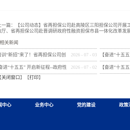
上一篇：
【公司动态】省再担保公司赴高陵区三阳担保公司开展
政厅、省再担保公司赴晋调研政府性融资担保市县一体化改革发
相关新闻
培训“新招”来了！省再担保公司创
2026
-
07
-
03
【奋进“十五五
新"以审代训"， 让政策学习
性融资担保体系
[奋进“十五五” 开启新征程--政府性
2026
-
07
-
02
【奋进“十五五
【
关闭窗口
】【
打印
】
从"听"变"练"
市财信融资担
融资担保体系这样做](十三)咸阳市
性融资担保体系
融资担保股份有限公司
财创融资担保
闻中心
业务中心
党的建设
政策