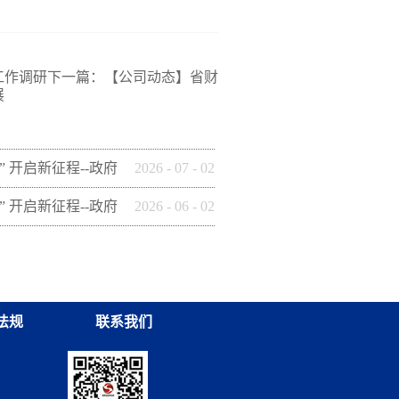
工作调研
下一篇：
【公司动态】省财
展
” 开启新征程--政府
2026
-
07
-
02
这样做】(十四)安康
” 开启新征程--政府
2026
-
06
-
02
保有限公司
这样做】(九) 铜川
集团有限公司
法规
联系我们