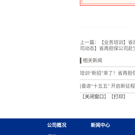
上一篇：
【业务培训】省
司动态】省再担保公司赴
相关新闻
培训“新招”来了！省再担
新"以审代训"， 让政策学
[奋进“十五五” 开启新征程
【
关闭窗口
】【
打印
】
从"听"变"练"
融资担保体系这样做](十三
融资担保股份有限公司
公司概况
新闻中心