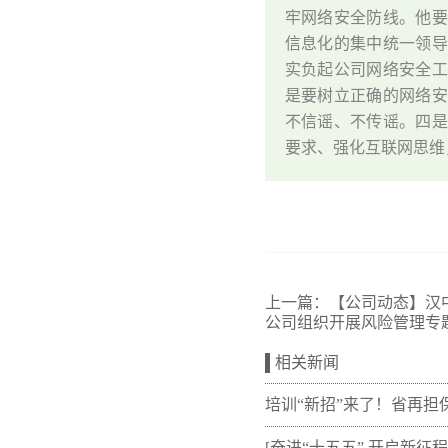
牢网络安全防线。他
信息化的集中统一领
实负起公司网络安全
是要树立正确的网络
不信谣、不传谣。四
要求、强化互联网思维
上一篇：
【公司动态】汉
公司组织开展风险管理专
相关新闻
培训“新招”来了！省再担
新"以审代训"， 让政策学
[奋进“十五五” 开启新征程