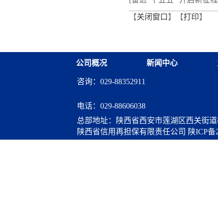
【
关闭窗口
】【
打印
】
从"听"变"练"
融资担保体系这样做](十三
融资担保股份有限公司
公司概况
新闻中心
咨询：029-88352911
电话：
029-88606038
总部地址：陕西省西安市莲湖区西关街道桃
陕西省信用再担保有限责任公司
陕ICP备2
算服务