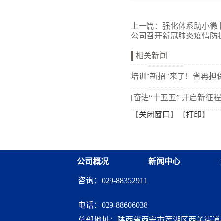
上一篇：
强化体系助小微
公司召开新冠肺炎疫情防
相关新闻
培训“新招”来了！省再担
新"以审代训"， 让政策学
[奋进“十五五” 开启新征程
【
关闭窗口
】【
打印
】
从"听"变"练"
融资担保体系这样做](十三
融资担保股份有限公司
公司概况
新闻中心
咨询：029-88352911
电话：
029-88606038
总部地址：陕西省西安市莲湖区西关街道桃