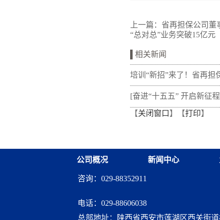
上一篇：
省再担保公司董
“总对总”业务突破15亿元
相关新闻
培训“新招”来了！省再担
新"以审代训"， 让政策学
[奋进“十五五” 开启新征程
【
关闭窗口
】【
打印
】
从"听"变"练"
融资担保体系这样做](十三
融资担保股份有限公司
公司概况
新闻中心
咨询：029-88352911
电话：
029-88606038
总部地址：陕西省西安市莲湖区西关街道桃