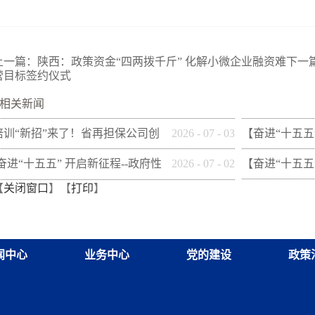
上一篇：
陕西：政策资金“四两拨千斤” 化解小微企业融资难
下一
营目标签约仪式
相关新闻
培训“新招”来了！省再担保公司创
2026
-
07
-
03
【奋进“十五五
新"以审代训"， 让政策学习
性融资担保体系
[奋进“十五五” 开启新征程--政府性
2026
-
07
-
02
【奋进“十五五
【
关闭窗口
】【
打印
】
从"听"变"练"
市财信融资担
融资担保体系这样做](十三)咸阳市
性融资担保体系
融资担保股份有限公司
财创融资担保
闻中心
业务中心
党的建设
政策