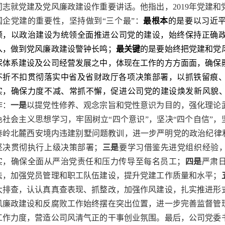
同志就党建及党风廉政建设作重要讲话。他指出，2019年党建
国企党建的重要性，坚持做到“三个最”：
最根本
的是要以习近
领，
以政治建设为统领全面推进公司党的建设，始终保持正确
入，做到党风廉政建设警钟长鸣；
最关键
的是要始终把党建和党
保体系建设及公司经营发展之中，体现在工作的方方面面，确保
不折不扣贯彻落实中省及省财政厅各项决策部署，以抓铁留痕
实，确保力度不减、常抓不懈，促进公司党的建设焕发新风貌
作：
一是
以提党性修养、观念宗旨和党性意识为目的，强化理论
色社会主义思想学习，牢固树立“四个意识”，坚决“四个自信”，
秦岭北麓西安境内违建别墅问题教训，进一步严明党的政治纪律和
坚决贯彻执行上级决策部署；
三是
要学习借鉴先进党组织经验，
实，确保全面从严治党责任和压力传导至每名员工；
四是
严肃
法，加强党员管理和职工队伍建设，提升党建工作质量和水平；
大排查，认认真真查表现、抓整改，加强作风建设，扎实推进形
风廉政建设和反腐败工作始终摆在突出位置，进一步完善监督管
工作力度，营造公司风清气正的干事创业氛围。最后，公司党委