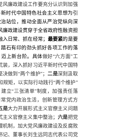
和党风廉政建设工作要充分认识到加强
平新时代中国特色社会主义思想为引
政治站位，推动全面从严治党纵向深
风廉政建设贯穿于全省政府性融资担
融入日常、抓在经常；
最要紧
的是要
、踏石有印的劲头抓好各项工作的落
、迈上新台阶。具体
做好“六方面”工
武装，深入抓好习近平新时代中国特
坚决做到“两个维护”；
二是
深刻汲取
规矩，以实际行动践行“两个维护”
建立“三张清单”制度，加强责任落
日常党内政治生活，创新管理方式方
五是
大力开展形式主义官僚主义问题
式主义官僚主义集中整治；
六是
把党
理机制，加大党风廉政建设及反腐败
书记、董事长刘生远同志代表公司党