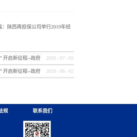
篇：
陕西再担保公司举行2019年经
” 开启新征程--政府
2026
-
07
-
02
这样做】(十四)安康
” 开启新征程--政府
2026
-
06
-
02
保有限公司
这样做】(九) 铜川
集团有限公司
法规
联系我们