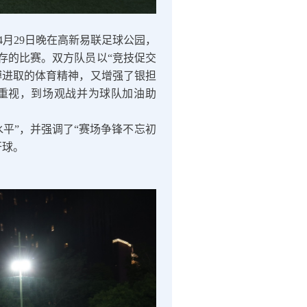
月29日晚在高新易联足球公园，
存的比赛。双方队员以“竞技促交
搏进取的体育精神，又增强了银担
重视，到场观战并为球队加油助
平”，并强调了“赛场争锋不忘初
开球。