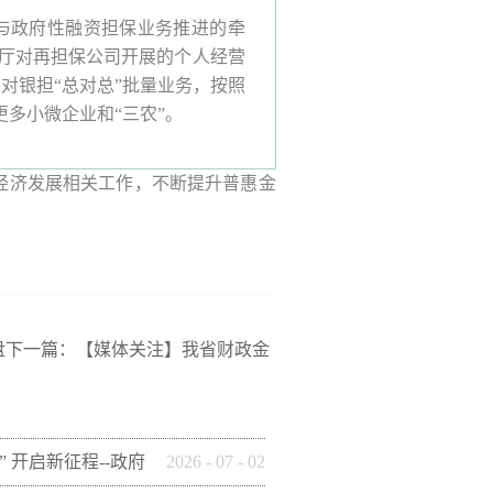
与政府性融资担保业务推进的牵
政厅对再担保公司开展的个人经营
对银担“总对总”批量业务，按照
多小微企业和“三农”。
济发展相关工作，不断提升普惠金
盘
下一篇：
【媒体关注】我省财政金
” 开启新征程--政府
2026
-
07
-
02