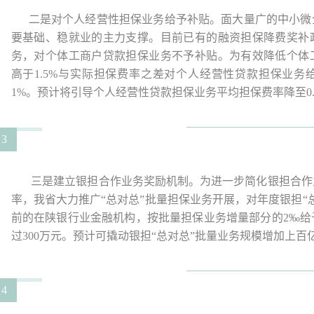
二是对个人经营性担保业务给予补贴。面大量广的中小微
要基础、稳就业的主力支撑。目前已有的融资担保降费奖补
务，对个体工商户贷款担保业务不予补贴。为有效降低个体
高于1.5%与实际担保费率之差对个人经营性贷款担保业务
1%。预计将引导个人经营性贷款担保业务平均担保费率降至0.
3
三是建立银担合作业务奖励机制。为进一步简化银担合作
率，我省大力推广“总对总”批量担保业务开展，对年度银担“
前的在陕银行业金融机构，按批量担保业务增量部分的2‰给
过300万元。预计可撬动银担“总对总”批量业务规模增加上百
4