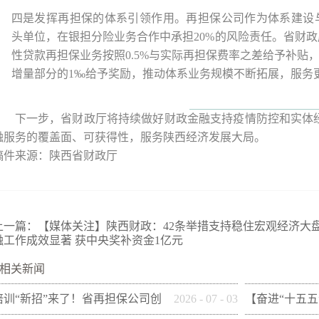
四是发挥再担保的体系引领作用。再担保公司作为体系建设
头单位，在银担分险业务合作中承担20%的风险责任。省财
性贷款再担保业务按照0.5%与实际再担保费率之差给予补贴，
增量部分的1‰给予奖励，推动体系业务规模不断拓展，服务更
下一步，省财政厅将持续做好财政金融支持疫情防控和实体经
融服务的覆盖面、可获得性，服务陕西经济发展大局。
稿件来源：陕西省财政厅
上一篇：
【媒体关注】陕西财政：42条举措支持稳住宏观经济大
融工作成效显著 获中央奖补资金1亿元
相关新闻
培训“新招”来了！省再担保公司创
2026
-
07
-
03
【奋进“十五五