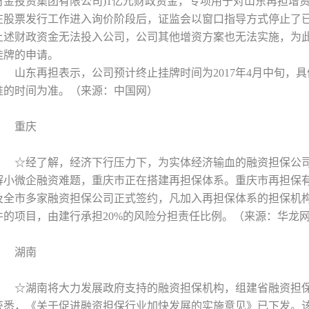
财金投资集团有限公司)1亿元财政资金，专项用于对山东再担增
在股票发行工作进入询价阶段后，证监会以窗口指导方式停止了
上述财政资金无法投入公司，公司其他增资方案也无法实施，为
挂牌的申请。
山东再担表示，公司预计终止挂牌时间为2017年4月中旬，
准的时间为准。（来源：中国网）
重庆
☆经了解，经济下行压力下，为实体经济输血的融资担保公
解小微企融资难题，重庆市正在搭建再担保体系。重庆市再担保
及全市多家融资担保公司正式签约，凡加入再担保体系的担保机
件的项目，由建行承担20%的风险分担责任比例。（来源：华龙
湖南
☆湖南将大力发展政府支持的融资担保机构，组建省融资担保
获悉，《关于促进融资担保行业加快发展的实施意见》已下发。