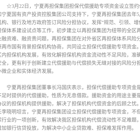
☆3月22日，宁夏再担保集团担保代偿援助专项资金设立签
和宁夏国有资产投资控股集团公司支持下，宁夏再担保集团去年5
机构、银行及地方政府签订风险分担协议，发挥“规范、引领、增
担保体系建设试点等工作，初步建立以再担保集团为纽带的全区
业融资难、融资贵问题，再担保集团在对外省区再担保体系风险
原两市国有背景担保机构协商，共同设立担保代偿援助专项资金
区内担保机构发展，有效化解担保机构资金流动性不足风险，准
安全，更有利于创新建立代偿援助与代偿损失无缝对接的风险分
小微企业和实体经济发展。
宁夏再担保集团董事长冯国庆表示，担保代偿援助专项资金
不足时提供的代偿援助，性质为无息借款。援助资金的用途主要
协议的担保机构提供援助，解决了担保机构代偿资金的后顾之忧
长李晓明坦言，宁夏再担保集团设立担保代偿援助专项资金，不
保行业的一项创新，有效解决我区担保机构代偿流动性不足难题
增加银行信贷投放，为解决中小企业贷款难、担保难发挥作用。