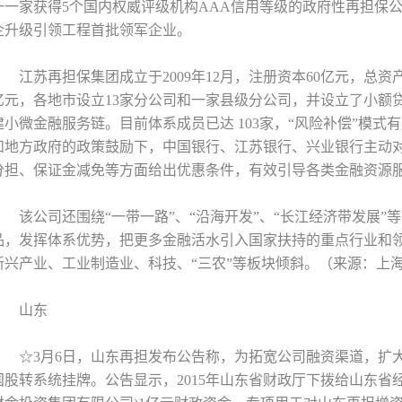
一一家获得5个国内权威评级机构AAA信用等级的政府性再担保
企升级引领工程首批领军企业。
江苏再担保集团成立于2009年12月，注册资本60亿元，总资产
亿元，各地市设立13家分公司和一家县级分公司，并设立了小额
建小微金融服务链。目前体系成员已达 103家，“风险补偿”模
和地方政府的政策鼓励下，中国银行、江苏银行、兴业银行主动
分担、保证金减免等方面给出优惠条件，有效引导各类金融资源
该公司还围绕“一带一路”、“沿海开发”、“长江经济带发展
品，发挥体系优势，把更多金融活水引入国家扶持的重点行业和
新兴产业、工业制造业、科技、“三农”等板块倾斜。（来源：上
山东
☆3月6日，山东再担发布公告称，为拓宽公司融资渠道，扩
国股转系统挂牌。公告显示，2015年山东省财政厅下拨给山东省