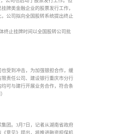
资，公司也启动了股票发行工作。但
已挂牌类金融企业的股票发行工作，
此，公司拟向全国股转系统提出终止
具体终止挂牌时间以全国股转公司批
司也受到冲击，为加强银担合作，缓
有限责任公司、建设银行重庆市分行
构均可与建行开展业务合作，符合条
网）
集团。3月7日，记者从湖南省政府
该《意见》提出，将推进融资担保机