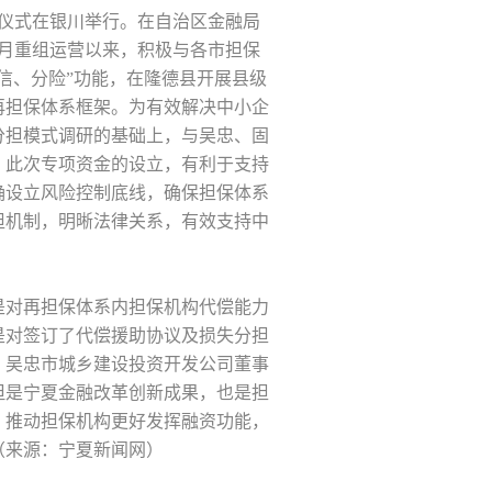
约仪式在银川举行。在自治区金融局
月重组运营以来，积极与各市担保
信、分险”功能，在隆德县开展县级
再担保体系框架。为有效解决中小企
分担模式调研的基础上，与吴忠、固
。此次专项资金的设立，有利于支持
确设立风险控制底线，确保担保体系
担机制，明晰法律关系，有效支持中
是对再担保体系内担保机构代偿能力
是对签订了代偿援助协议及损失分担
。吴忠市城乡建设投资开发公司董事
但是宁夏金融改革创新成果，也是担
，推动担保机构更好发挥融资功能，
（来源：宁夏新闻网）