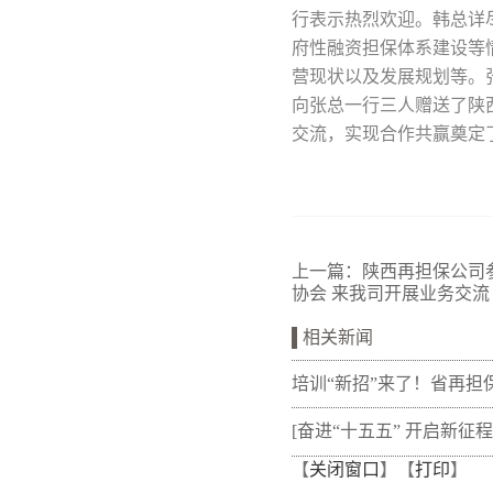
行表示热烈欢迎。韩总详
府性融资担保体系建设等
营现状以及发展规划等。
向张总一行三人赠送了陕
交流，实现合作共赢奠定
上一篇：
陕西再担保公司参
协会 来我司开展业务交流
相关新闻
培训“新招”来了！省再担
新"以审代训"， 让政策学
[奋进“十五五” 开启新征程
【
关闭窗口
】【
打印
】
从"听"变"练"
融资担保体系这样做](十三