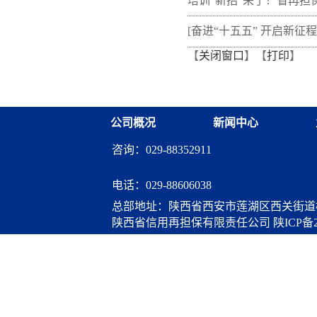
培训“新招”来了！省再担
新"以审代训"， 让政策学
[奋进“十五五” 开启新征程
【
关闭窗口
】【
打印
】
从"听"变"练"
融资担保体系这样做](十三
融资担保股份有限公司
公司概况
新闻中心
咨询：029-88352911
电话：
029-88606038
总部地址：陕西省西安市莲湖区西关街道桃
陕西省信用再担保有限责任公司
陕ICP备2
算服务