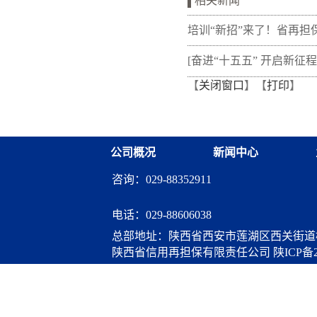
相关新闻
培训“新招”来了！省再担
新"以审代训"， 让政策学
[奋进“十五五” 开启新征程
【
关闭窗口
】【
打印
】
从"听"变"练"
融资担保体系这样做](十三
融资担保股份有限公司
公司概况
新闻中心
咨询：029-88352911
电话：
029-88606038
总部地址：陕西省西安市莲湖区西关街道桃
陕西省信用再担保有限责任公司
陕ICP备2
算服务