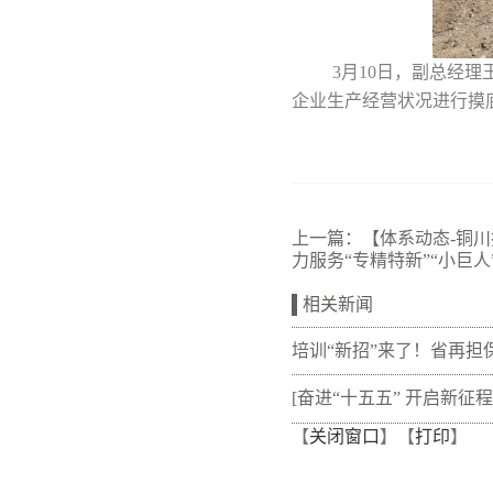
3月10日，副总经
企业生产经营状况进行摸
上一篇：
【体系动态-铜
力服务“专精特新”“小巨
相关新闻
培训“新招”来了！省再担
新"以审代训"， 让政策学
[奋进“十五五” 开启新征程
【
关闭窗口
】【
打印
】
从"听"变"练"
融资担保体系这样做](十三
融资担保股份有限公司