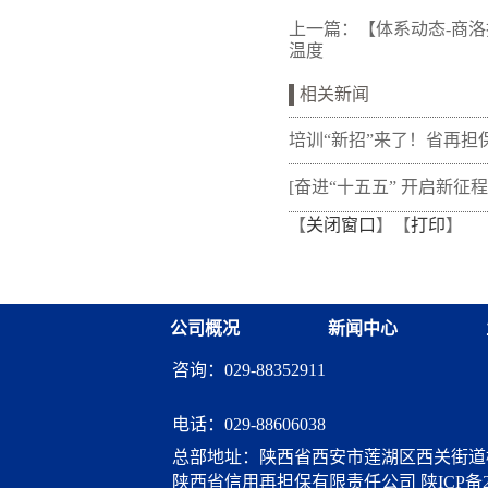
上一篇：
【体系动态-商洛
温度
相关新闻
培训“新招”来了！省再担
新"以审代训"， 让政策学
[奋进“十五五” 开启新征程
【
关闭窗口
】【
打印
】
从"听"变"练"
融资担保体系这样做](十三
融资担保股份有限公司
公司概况
新闻中心
咨询：029-88352911
电话：
029-88606038
总部地址：陕西省西安市莲湖区西关街道桃
陕西省信用再担保有限责任公司
陕ICP备2