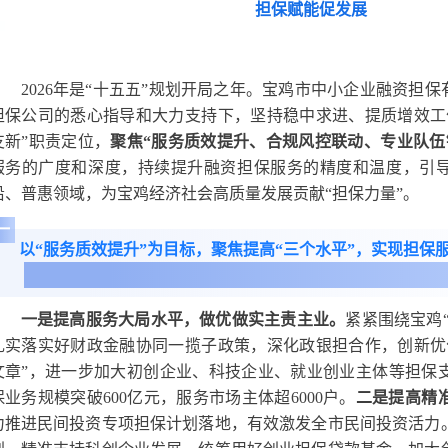
担保赋能促发展
2026年是“十五五”规划开局之年。宝鸡市中小企业融资担
担保公司的悉心指导和大力支持下，坚持稳中求进、提质增效工
支新”职责定位，
聚焦“服务质效提升、合规风控联动、专业队伍
服务的广度和深度，持续提升融资担保服务的精度和温度，引导
沿、普惠领域，为宝鸡经济社会高质量发展贡献“担保力量”。
一
以“服务质效提升”为目标，聚焦提高“三个水平”，实现担保
一是提高服务大局水平，做优做实主责主业。
紧紧围绕宝鸡
扎实落实好财政金融协同一揽子政策，深化政银担合作，创新优
文章”，进一步加大初创企业、科技企业、就业创业主体等担保支
保业务规模突破600亿元，服务市场主体超6000户。
二是提高精
力推进民间投资专项担保计划落地，有效激发全市民间投资活力