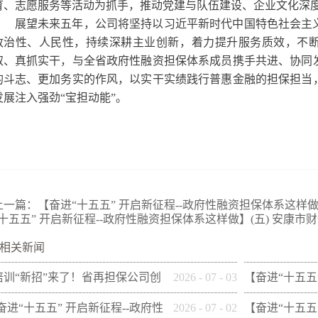
育、志愿服务等活动为抓手，推动党建与队伍建设、企业文化深
展望未来五年，公司将坚持以习近平新时代中国特色社会主
政治性、人民性，持续深耕主业创新，着力提升服务质效，不
取、真抓实干，与全省政府性融资担保体系成员携手共进、协同
的斗志、更加务实的作风，以实干实绩践行普惠金融的担保担当
发展注入强劲“宝担动能”。
上一篇：
【奋进“十五五” 开启新征程--政府性融资担保体系这样做
“十五五” 开启新征程--政府性融资担保体系这样做】(五) 安康市
相关新闻
培训“新招”来了！省再担保公司创
2026
-
07
-
03
【奋进“十五五
新"以审代训"， 让政策学习
性融资担保体系
[奋进“十五五” 开启新征程--政府性
2026
-
07
-
02
【奋进“十五五