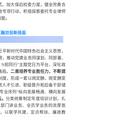
式，加大保后检查力度，健全完善合
收专项行动，积极探索委托专业律师
效能。
互融双促新局面
近平新时代中国特色社会主义思想，
用，推动党建业务同谋划、同部署、
 N担同行”主题党日为平台，深化政
格局。
二是培养专业胜任力，不断提
制度，形成一套以岗定酬，岗变酬变
进人才引进、职级晋升和后备干部储
专业序列“纵向发展畅通、横向发展
伍。
分类统筹制定年度培训计划，扎
、部门讲业务、全员学业务的浓厚氛
式，以联学共建、定点帮扶、廉政教