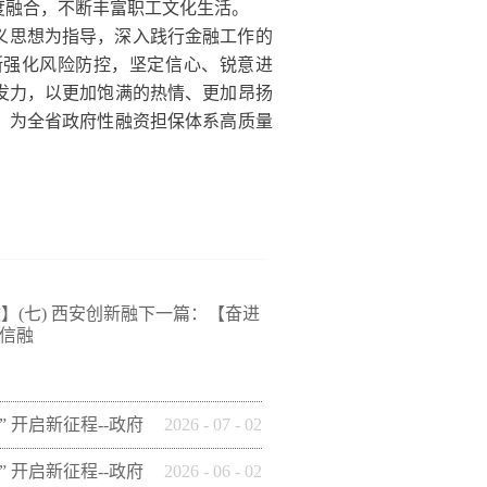
度融合，不断丰富职工文化生活。
义思想为指导，深入践行金融工作的
断强化风险防控，坚定信心、锐意进
发力，以更加饱满的热情、更加昂扬
，为全省政府性融资担保体系高质量
】(七) 西安创新融
下一篇：
【奋进
财信融
” 开启新征程--政府
2026
-
07
-
02
这样做】(十四)安康
” 开启新征程--政府
2026
-
06
-
02