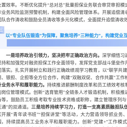
处置效率。不断优化提升“总对总”批量担保业务联合审贷审担模
作业务风险监测预警机制，构建全面风险管理体系。开展追偿清
团队合作清收和鼓励全员清收等多元化模式，全面提升追偿清收
三
以“专业队伍锻造”为保障，聚焦培养“三种能力”，构建党业
一是培养政治引领力，坚决把牢正确政治方向。
深学细悟习
坚持和加强党对融资担保工作全面领导，发挥党支部战斗堡垒作
同落实。扎实开展树立和践行正确政绩观学习教育，以“联学共建
担、银担、企担等全方位合作，构建“双融双促、合作共赢”工作
升业务水平和履职能力。
持续推进薪酬制度改革和员工绩效考核
的岗位管理模式。创新“选育管用”全链条人才锻造机制，积极推
备等，鼓励员工积极考取专业技术资格或职称，建立管理序列与
互通”的双通道。
三是培养持续学习力，打造一支高素质融担队
实开展“青年读书班”“担保讲堂”等活动，大力营造领导抓业务
围，持续提高员工业务水平和履职能力。创新“党建+”工作模