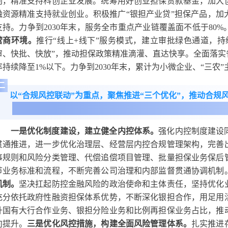
划，精准支持科创企业发展。统筹用好创业担保贷款基金，加大
融资源精准支持就业创业。积极推广“银担产业贷”担保产品，加
支持。力争到2030年末，服务全市重点产业链覆盖面不低于80%
营商环境。
推行“线上+线下”服务模式，建立审批绿色通道，持
审、快批、快放”，推动担保政策精准滴灌、直达快享。全面落实
率持续降至1%以下。力争到2030年末，累计为小微企业、“三农
二
以“合规风控联动”为重点，聚焦推进“三个优化”，推动合规
一是优化制度建设，建立健全内控体系。
强化内控制度建设
贯通推进，进一步优化治理层、经营层内控合规管理架构，完善
事规则和风险分类管理、代偿追偿项目管理、批量担保业务保后
节业务标准和流程，不断完善公司治理和内部监督贯通协调机制
机制。
坚决扛起防控金融风险的政治使命和主体责任，坚持优化
充分依托政府性融资担保体系优势，不断深化银担合作，用足用
升国有大行合作业务、银担分险业务和比例再担保业务占比，推
向提升。
三是优化风控措施，构建全面风险管理体系。
扎实推进