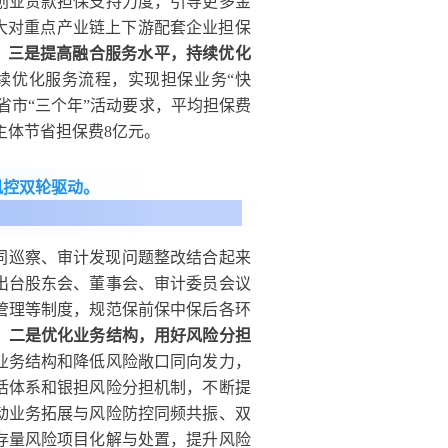
创业贷款担保支持力度，引导更多金
大对重点产业链上下游配套企业担保
。
三是提高融合服务水平，持续优化
续优化服务流程，实现担保业务“快
省市“三个年”活动要求，平均担保费
”主体节省担保费8亿元。
风控双轮驱动。
同巡察、审计发现问题整改结合起来
出台股东会、董事会、审计委员会议
管理等制度，规范保前保中保后各环
。
二是优化业务结构，用好风险分担
业务结构和降低风险敞口同向发力，
活体系和银担风险分担机制，不断提
动业务拓展与风险防控同频共振、双
存量风险项目化解与处置，提升风险