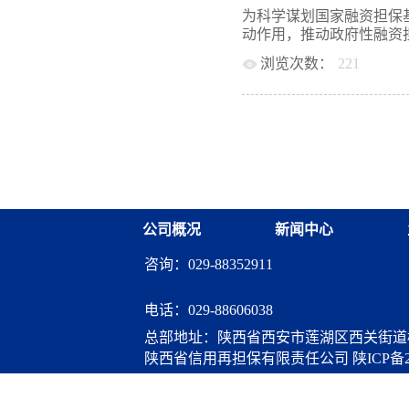
保等业务在重点合作银行
金—省再担保公司—辖内
为科学谋划国家融资担保
业务合作力度，拓展业务
保体系，可优先为贷款信
动作用，推动政府性融资担
缓解小微企业融资难融资
项目有前景、技术有竞争
担保多年来取得的工作进
浏览次数：
221
信，切实为小微企业和“
保在业务增速、降费让利
前，全省政府性融资担保
服务国家战略，12月15
政府性融资担保体系建设
市、主要开发区和部分县区
经理李燕来率调研组一行
四点希望：一是推动...
元，较2017年年底体系构建
保有限责任公司（简称“
三年来，体系成员在降低
党委副书记、总经理常礼
取得了一定成效。截至今
动。12月15日下午，李
主体担保业务119.14亿
会。会前，薛鹏雕会见了
79%。据了解，下一步
业发展相关问题进行了深
主业，不断提升服务能力
省政府性融资担保体系发
公司概况
新闻中心
关处室负责人，工商银行
担保、西安创新担保相关
咨询：029-88352911
入交流了陕西省“十四五
持、业务规模、风险防控
担合作、产品创新以及风
电话：
029-88606038
行代表重点介绍了普惠金
总部地址：陕西省西安市莲湖区西关街道桃
实践，并对深化银担合作
陕西省信用再担保有限责任公司
陕ICP备2
业发展面临的主要困难与
融资担保高质量发展进行了
算服务
金融资担保有限公司、咸阳市