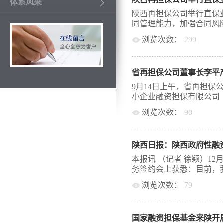
级为合作标的，通过发挥
体系风采
风险共担”的粘合机制，
陕西再担保公司举行直保
同管理能力，加强合同风险防
浏览次数：
299
日，陕西再担保公司组织
了上海锦天城律师事务所
茹律师首先对公司原直保
司委托担保、代偿还款、
9月14日上午，省再担保
反担保权利质押等几个日
小企业融资担保有限公司（
合同主体、合同标的、合
浏览次数：
98
风险防范要点。刘茹律师
同知识的讲解全面深入，
担保），就政府性融资担
气氛热烈，达到了较好的
总经理常礼军、再担保业
广大职工的积极响应，全
陕西日报：陕西政府性融
市财政局党组成员、副局
受益匪浅，将为公司业务
葛胜利等参加座谈交流。
本报讯 （记者 徐颖）1
础。
示热烈欢迎。他详细介绍
务签约会上获悉：目前，我
担业务开展、业务创新、
浏览次数：
79
关建议和意见。他表示，
业，主要为辖内小微企业
担保业务已在全省实现全覆
再担保公司支持下，业务
性融资担保体系建设。按
过加强与县区担保机构联
国家融资担保基金来陕开展
方金融监管局等部门的大