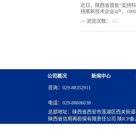
法士特汽车传动集团有限
部有关同志参与调研。调研
近日，陕西省首批“支持
视；对省能源局、省粮食
调研组一行到江苏信保集
持高新技术企业4户、1900
司等3家单位党组（党委
靖简要介绍了公司经营、
用再担保有限责任公司、
浏览次数：
451
良资产处置等方面的做法
投资管理有限责任公司，
府性机构为核心、非政府
西安财金担保公司承保2
券股份有限公司，陕西投
解，分享了担保机构合作中
微担保公司、咸阳担保公
司、西部信托有限公司等
策略，带动整个体系业务
务均由陕西再担保公司提
分别召开巡视进驻动员会。
信保集团再担保公司主要
7月24日，财政部等四部
作、产品创新、代偿补偿
月6日，国家融资担保基
红处长分别介绍了本次调
知》。为加快推进该项政
情况，参会人员围绕机构
筹规划安排，及时向省财
化建设、再担保差异化合
厅、科技厅对接全省科创
公司概况
新闻中心
面进行了深入交流探讨。 
再担保有限责任公司科技
日，调研组一行赴安徽担
机构开展了政策宣传及培
咨询：029-88352911
徽担保集团党委委员、总经理
落地。截至目前，陕西再
维护高新技术企业、科技型
保公司将持续深化“科技
电话：
029-88606038
资担保体系引领作用，撬
总部地址：陕西省西安市莲湖区西关街道桃
展。
陕西省信用再担保有限责任公司
陕ICP备2
算服务