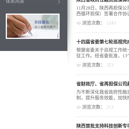
条线部门负责人、经办人
体系风采
视频会议形式，通过政策
11月28日，陕西再担保
公司业务一部分别对近期
西循环担保）签署合作协议
法》《关于规范再担保备
浏览次数：
1243
2024年体系合作担保机
析讲解新形势下代偿补偿
循环担保正式加入陕西省
结合本次培训，要做好以
金融控股集团有限公司控股
设，逐级压实信息报送质
十四届省委第七轮巡视完
一直致力于为小微企业和
业务排查，用足、用活政
政府性融资担保体系，将
根据省委关于巡视工作统
差、操作失误等原因产生
领域的专业优势，提升服
驻工作。经省委批准，13个
分享的案例中吸取教训，
认真落实陕西省财政厅、
限、代偿支付路径错误等
浏览次数：
353
构名单制管理要求，不断
程，确保代偿补偿申报流
合政策条件的融资担保机
展和改革委员会、省财政
发挥体系建设引领作用，
机构聚焦支小支农主业，
厅）、省工业和信息化厅
合作担保机构更加完整、
面，提升服务实体经济质
石油（集团）有限责任公
升小微、“三农”等普惠领域服
融、养老金融、数字金融“
资集团有限公司、陕西有
为不断深化我省政府性融
集团有限公司、陕西医药
制，提升服务效能，加快推
司、陕西文化产业投资控
浏览次数：
213
司、西部电影集团有限公
出版传媒集团有限责任公
转型发展，9月11日至1
有限责任公司、陕西省物
队赴江苏、安徽两省就政
公司、陕西电子信息集团
陕西首批支持科技创新专
厅金融处处长董文红，省