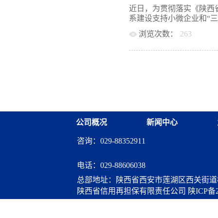
业，完善内控体系，增强
参会。 会上，渭南担保公
近日，为贯彻落实《陕西
方金融的使命和担当，努
级机构整合以来公司的发
系建设支持小微企业和“三农
绩。 李平产董事长对安
量担保业务开展等方面作
用，聚焦“支农支小”主
浏览次数：
263
展等方面面临的实际困难，
大担保业务量，破解域内
务及工作重点。大荔县启
施意见》（陕财办金〔20
定。他指出，下一步安康
务开展的同时，针对公司
担保公司从其代管的“陕
位，继续发挥体系保障作
出了相关建议。渭南市财
市县财政部门及省级政府性
小...
公司发展现状做了详细介
万元，其中向西安市财政
提出具体的工作建议。 
局、吴堡县财政局、清涧
保公司为本年度指标完成
补资金1950万元，向陕
机构要加大产品研发创新
融资担保有限公司拨付代偿
保公司与基层担保机构的
金的拨付，标志着我省政
面，他指出，一是要把准
公司概况
新闻中心
级风险补偿资金池初步规
支小支农主业，进一步下
构风险补偿及市县风险补
咨询：029-88352911
贷...
担保体系建设专门设立的
性，降低了担保机构的业
下一步，省再担保公司将
电话：
029-88606038
险补偿等机制不断完善的
总部地址：陕西省西安市莲湖区西关街道桃
进我省担保体系建设，完
陕西省信用再担保有限责任公司
陕ICP备2
业务规模，切实缓解我省
助推我省经济高质量发展
算服务