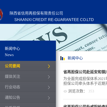
陕西省信用再担保有限责任公司
SHAANXI CREDIT RE-GUARANTEE CO.LTD
新闻中心
News
新闻中心
公司要闻
媒体关注
为全面完成担保体系202
担保公司牵头体系于近期开展
行业动态
浏览次数：
353
通知公告
，打好开局战”活动。11
队、相关部门参与组成专
省再担保公司赴咸阳检查