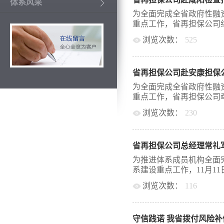
开展业务指导工作。 工
体系风采
公司、子长市中小企业融
为全面完成全省政府性融资
保有限责任公司、安塞金
重点工作，省再担保公司组织
有限公司、黄陵县中小企
浏览次数：
525
资担保有限公司开展座谈。
度任务目标完成进度、担保
60天，打好开局战”活动
等情况，并提出了相关建
队、相关部门参与组成专
科科长白晓莉还向工作组
省再担保公司赴安康担保
建设指导工作。 周建国
补偿资金池、《铜川市政
咸阳市企业融资担保有限
为全面完成全省政府性融资
以及铜川担保本年度增资
体系建设、银担合作、业
重点工作，省再担保公司牵
度指标任务的担保机构给
并就2022年重点工作及
在的困难和突出问题，表
浏览次数：
230
谈会上，周建国听取各机
问题，为体系成员推进银
取得的成绩给予了肯定，
开展“奋战60天，打好开
完成年度任务的担保机构
体系建设中的龙头作用，
平产带队、总会计师周建
全年工作任务。同时，充分
才、业务等方面的优势，
省再担保公司总经理常礼
前往安康市财信融资担保
大倍数，扩大业务覆盖面
经理陈功根、业务总监及
为推进体系成员机构全面完
支持，建立有效的资本金
入安康担保公司各部门，
系建设重点工作，11月11日
力度，加快拓展批量化业
展情况，并与一线业务员
备金，推动业务健康规范
浏览次数：
116
制等情况。 在座谈会上
人结合其区位优势重点介
公司推进担保体系建设、
司总经理常礼军带领专项工
进情况，并就政策落实、
务发展思路，并就发展和
战”业务调研指导工作，
进行了交谈。周建国提出：
议，并表示安康担保公司
守信践诺 我省拨付风险
荔县启成担保公司负责人