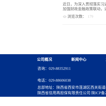
大做强。2021年，省财
防控期间金融服务保障工
近日，为深入贯彻落实习
的通知，联合人社厅、人
策功能作用，进一步加大
加强财政金融政策联动，进
融资担保机构渠道促进创
响的企业和小微企业、“
实，引导政府性融资担保
浏览次数：
179
合作事项通知如下： 一
持续将费让利，提高服务
各合作担保机构要结合当
性融资担保政策性功能作
二、积极发挥业务股权双
导，全力做好金融服务工
实缓解小微企业、“三农”
建以来，陕西再担保公司累
银担合作，发挥好政府性
月印发政府性融资担保体
会展示融资担保的行业价
步加强政府性融资担保体系
情防控企业融资需求 各
2023年）》（以下简称
情防控相关物资生产供应
《行动方案》按照更实更
控保供企业，按照特事特
体系、夯基础、重合作、
及担保手续，提供快速担
政策的落实见效。 一是
授信审批后，施行“见贷即
公司概况
新闻中心
构建设，鼓励市级政府性
方按2:8比例共担风险。省
资源，实现县域业务全覆盖
咨询：029-88352911
资本金10亿元以上的政
中的龙头作用，建立科学
担保产品，推动全省担保
电话：
029-88606038
农业务占比达到80%以上
总部地址：陕西省西安市莲湖区西关街道桃
力建设，加快不良资产处
陕西省信用再担保有限责任公司
陕ICP备2
二是夯实发展基础。加快
2023年底前投资3-5家支
算服务