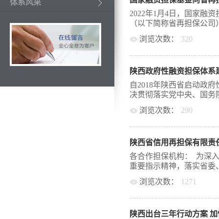
有限公司副总经理杨建凯
体系风采
西安创新融资担保有限公
2022年1月4日，国家
人参加了现场会，其他各
（以下简称省再担保公司）
席会议。 此次活动的主题
浏览次数：
320
季开门红”、“走访助万企
务覆盖面、降低担保费率
谢省再担保公司以高度时
挥政府性融资担保功能作
给予全面支持和通力协作
导更多金融活水滴灌小微
陕西政府性融资担保体系
接工作，成为全国首家系
上，省再担保公司总经理常
国有企业高质量发展，是
自2018年陕西省启动政
行动”推动工作提出四点
担保功能进一步发挥、持续
决贯彻落实党中央、国务院
到全省政府性融资担保体
牵头担保体系开发了陕西
方案，找准工作的关键抓
浏览次数：
290
担保业务实现全线上、全
速度、最高效率推动各项
行、省级大数据平台陕西
府决策部署，认真落实财
围。二是加强组织领导，推
担基金全国政府性融资担
分发挥体系“龙头”作用
风行动”相关工作，把此项工
成立专项工作组，统筹协
建全省政府性融资担保体
的顺利对接，正式打通了
业，降低担保费率，创新
各合作担保机构： 为深
业务管理系统，为我省政
长，政策效果凸显。 一
重要指示精神，落实省委、
融资担保基金是经国务院
发展。省委、省政府高度重
2018年共同发起成立， 
浏览次数：
1271
以来，陕西省陆续出台了体系
金坚持政府性融资担保的
金补充、风险补偿资金池
疫情防控工作的决策部署
作、专业化管理”的运行
三年行动方案（2021-2
当，强化疫情期间金融支
极推进和支持政府性融资
过资本金补充、风险补偿
陕西出台三年行动方案 
力，按照人行西安分行、
拨千斤”...