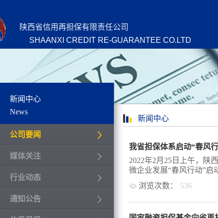
陕西省信用再担保有限责任公司
SHAANXI CREDIT RE-GUARANTEE CO.LTD
新闻中心
News
新闻中心
公司要闻
我省担保体系启动“春风行
媒体关注
2022年2月25日上午
微企业发展“春风行动”启动
行业动态
浏览次数：
536
通知公告
担保公司25层会议室举
进行，省再担保公司总经
国家融资担保基金向省再