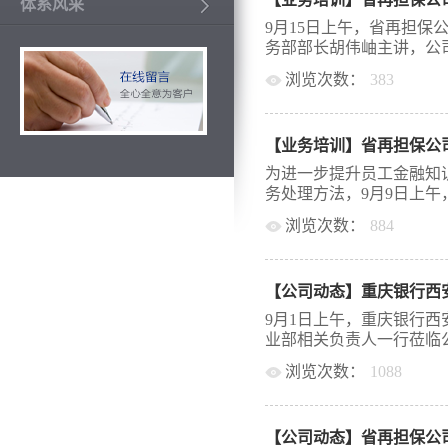
息安全合规处置等内容进
体系风采
安全法》《中华人民共和
9月15日上午，省再担保
息保护法》《中华人民共
务部部长胡伟岫主讲，公司
读，结合实际案例，全面
浏览次数：
383
性。公司党委书记、董事
网金融、人工智能、大数
。会上，胡伟岫部长围绕
顺应数字经济的变革潮流
司风险管理办法》从编制
网金融产品、研发大数据
方面进行了讲解，全面梳
化建设，一方面要大胆创
企业发展的政策文件，重
为进一步提升员工金融知
道上安全行进，切实筑牢
策和市场作用进行深入分
务处理方法，9月9日上午，
不动摇坚持党管互联网。
程管理、岗位权利制衡机
二是要严格落实网络安全
浏览次数：
884
五个方面进行了深入阐述
负起公司网络安全工作的
次专题培训内容提出三点
大数据大金融时代金融工
的相关具体工作。三是要
实强化制度意识，带头维
会主席、党务人资部部长
对网络安全认识的政治意
维，促进制度建设和治理
内容重点涉及商业房地产
强网络安全防护，提升全员
厅党组决策部署和要求上
权、贷款服务、名股实债
9月1日上午，重庆银行
控放在第一位，牢固树立
论和实务案例分析，细致
业部相关负责人一行莅临公
风险防范深入到工作的各
思路和关键步骤。 通过
弦，打好防范化解重大风
浏览次数：
1088
融工具的种类有了新的认
推进公司各项工作和体制
解，进一步强化了公司财
围绕普惠金融领域深化新
进，深化国担基金合作，
识，为公司业务发展提供
公司总经理常礼军、副
挥政府性融资担保增信作
【公司动态】省再担保公司
座谈会上，杜柏楼副行长
的二十大胜利召开。