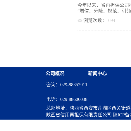
绍，重点介绍了“专精特新
今年以来，省再担保公司
况。他表示，重庆银行近
“增信、分险、规范、引领”
面合作密切，希望能够进
浏览次数：
694
提升等方面的合作。 常
欢迎，向与会人员详细介
业务范围覆盖全省各市县
方向、业务结构以及近期
发展。截至上半年，省再
融资担保建设牵头机构，
例再担保业务243.11亿元
业创新担保业务，并积极
总”批量担保业务48.3
小担保服务能力，希望重
的积极争取下，2022年
准入授信、深化合作机制
下简称“国担基金”）对我省
领域深化合作。 随后，
元调增至300亿元。下一
保业务等进行了深入沟通
主责主业，发挥对上承接
公司概况
新闻中心
作用，合理规划授信额度
加强业务创新和再担保产
咨询：029-88352911
覆盖面，全力支持小微和
政府性融资担保体系的稳
济大盘工作中贡献担保力
电话：
029-88606038
总部地址：陕西省西安市莲湖区西关街道桃
陕西省信用再担保有限责任公司
陕ICP备2
算服务