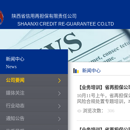
陕西省信用再担保有限责任公司
SHAANXI CREDIT RE-GUARANTEE CO.LTD
新闻中心
News
新闻中心
公司要闻
媒体关注
10月11号上午，省再担
风险合规处置专题培训，本
行业动态
浏览次数：
306
通知公告
市京师（西安）律师事务
培训主要围绕网络信息安
【业务培训】省再担保公