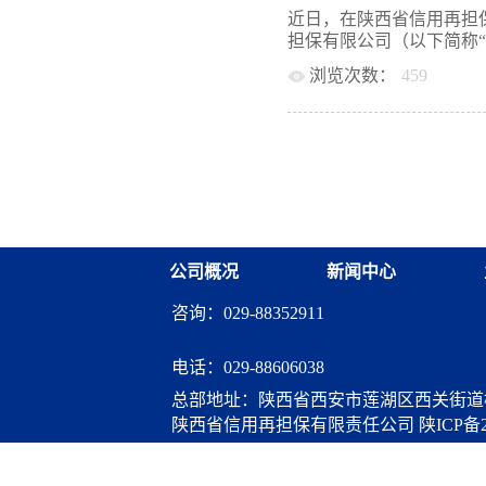
前列。2018年至2023年
防范的同时业务规模得到
近日，在陕西省信用再担
亿元；小微“三农”户数、
根据咸阳市委、市政府《
担保有限公司（以下简称“西
至0.6%,参照商业性融资
施意见》，公司划归财政管
农”主体节省担保费1.4亿
浏览次数：
459
有限公司（以下简称：市
3050万元，切实扛牢“
（以下简称：市财金担保
”）作为交通银行首个新版
融工作先进单位”“汉中市
实力进一步增强。市财金
通银行陕西省分行通力合
政府性融资担保体系优秀合作
到10.505亿元，为更大
龙头企业发放了一笔365
础。二是授信额度大幅度
总”业务合作银行再度扩
合授信规模112.8亿元，
担“总对总”批量担保业
是内部管理更加科学。市
挥财政资金四两拨千斤的
系、内控体系、考核体系
优势，真正实现了“见贷
通过严格公司管理，完善
场主体融资的便利性。下
公司概况
新闻中心
牢底线思维，强化风险防
命，积极发挥逆周期调节
则，将依法合规的经营理
量担保业务合作力度，优
咨询：029-88352911
工作...
立足“三农”服务小微，
焦普惠金融服务“零距离”
电话：
029-88606038
总部地址：陕西省西安市莲湖区西关街道桃
陕西省信用再担保有限责任公司
陕ICP备2
算服务