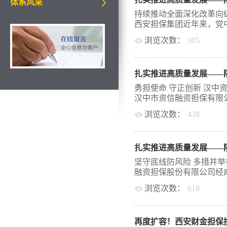
一家市属重点国有企业。
体系风采
资担保、项目融资担保、
持续推动全面深化改革向纵
性担保业务，主要为铜川
西安担保集团近年来，党中
在银行信贷提供增信分险
浏览次数：
305
经济发展十佳信用担保公司
省政府性融资担保体系先
高度重视融资担保行业发
位和全市先进基层党支部
政府性融资担保增量、扩
府性融资担保机构准公共
安市获批全国首批中央财
业，先后同域内14家金
担保集团有限公司（简称
勇担使命 守正创新 汉中
市5584余户/次中小微
“西投保”）基础上组建
汉中市资信融资担保有限公司自
34.66亿元，有效缓解
省、市关于支持实体经济
运行2023年，开展融资担保
浏览次数：
438
重点工作”和“六个打造”
元目标任务的188.3%，
作思路，以推进担保体系
年汉中市政府性融资担保
98.9%，高于目标值23.
优化业务布局，提升服务能
（简称“公司”）坚持以
值16个百分点；单户贷款5
年，集团新增担保额376
真践行政府性融资担保机
“三农”融资担保金额占经
本实力不断壮大，业务规
坚守底线防风险 多措并举
担保放大倍数7.8倍。20
效彰显，已成为汉中市财
融资担保股份有限公司经咸
年同期增长55%，在保余额
献了重要力量。一盯政策
建与业务融合，把国企党
浏览次数：
618
唯一的政府性融资担保机
建设，是国有企业的光荣传
金融杠杆撬动作用，将支
府批准于2008年1月8日
面对新形势新任务新要求
振兴、稳经济大盘等战略
微企业和“三农”主体提供各
分发挥国企党组织“把、管、
金融供给，在扎实服务实
上级党委的正确领导下，