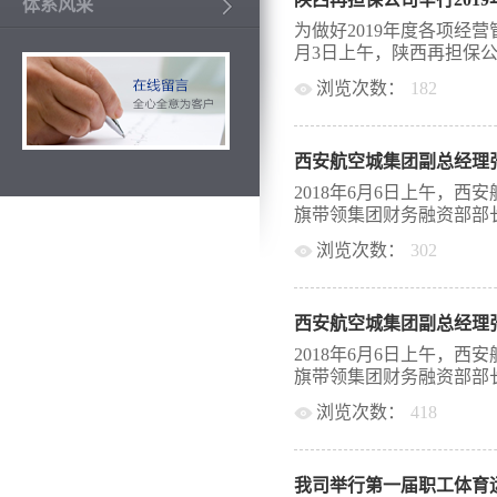
公司全体员工参加了会议
体系风采
治党工作会议精神。随后
为做好2019年度各项经
党风廉政建设作重要讲话。
月3日上午，陕西再担保公司举
充分认识到加强国企党建
浏览次数：
182
以习近平新时代中国特色
推进公司党的建设，始终
度经营目标责任书签约仪
入，做到党风廉政建设警
初制定的各项重点工作任
建设贯穿于全省政府性融
西安航空城集团副总经理
韩朝晖同志代表公司经营层
工作的方方面面，确保融
责任书》，担保业务中心
2018年6月6日上午，
彻落实中省及省财政厅各
同志、尹劭青与担保业务
旗带领集团财务融资部部长
好各项工作的落实，确保
签订了经营目标责任书。
新风貌、迈上新台阶。具
浏览次数：
302
落实经营目标责任书作讲
念宗旨和党性意识为目的
人签订了《2019年度经
司副总经理兼航空担保公
特色社会主义思想学习，牢
力方向，为推动今年经营
就当前融资担保行业发展
做到“两个维护”；二是
细化责任清单，具体到岗
西安航空城集团副总经理
晖、副总经理杜西龙及公
进一步严...
回音，确保公司年度各项
建设发展（集团）有限公
2018年6月6日上午，
列支持和规范融资担保行
会于2016年8月正式组建
旗带领集团财务融资部部长
际，深入抓好学习，多为
额超过100亿元，下属控
无止境”的姿态，不断丰
浏览次数：
418
地产开发、工业投资、金
司全省融资担保体系建设
上，省再担保公司总经理
司副总经理兼航空担保公
司副总经理张旗一行表示
就当前融资担保行业发展
务品种、经营模式、新型
我司举行第一届职工体育
晖、副总经理杜西龙及公