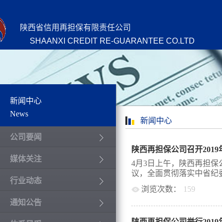
陕西省信用再担保有限责任公司
SHAANXI CREDIT RE-GUARANTEE CO.LTD
新闻中心
News
新闻中心
公司要闻
陕西再担保公司召开201
媒体关注
4月3日上午，陕西再担保
议，全面贯彻落实中省纪委
行业动态
浏览次数：
159
通知公告
财政系统全面从严治党工作
党建和党风廉政建设工作，
陕西再担保公司举行201