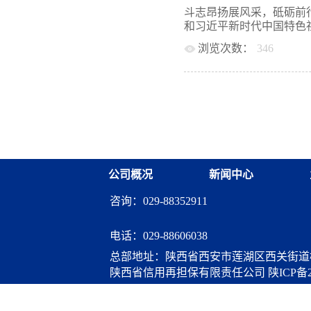
等情况。张总详细介绍了
建设发展（集团）有限公
斗志昂扬展风采，砥砺前
块、经营现状以及发展规
会于2016年8月正式组建
和习近平新时代中国特色社
浓厚的兴趣和强烈的合作
额超过100亿元，下属控
性融资担保体系建设政策
浏览次数：
346
地产开发、工业投资、金
流，实现合作共赢奠定了
上，省再担保公司总经理
积极领悟新时代、新形势
司副总经理张旗一行表示
撑，做强做大融资担保业
务品种、经营模式、新型
力量，有效激发员工活力
等情况。张总详细介绍了
和高效务实的工作作风真
块、经营现状以及发展规
能量，按照公司工会部署，
浓厚的兴趣和强烈的合作
学举行第一届职工体育运
性融资担保体系建设政策
此次活动。来自省再担保
流，实现合作共赢奠定了
英姿飒爽，伴随着激昂的
公司概况
新闻中心
实有力的步子列队入场。
致开幕词。他表示，本届
咨询：029-88352911
一流精神风貌的一次“大
征程而开展的一次“大宣
的体育精神，再接再厉，
电话：
029-88606038
时，大家能够秉承精诚团
总部地址：陕西省西安市莲湖区西关街道桃
力量。随后，省再担保公
陕西省信用再担保有限责任公司
陕ICP备2
比赛项目分为团体赛和个人
跳团体赛和个人赛以及贪
算服务
竞技的公平、公正、公开原