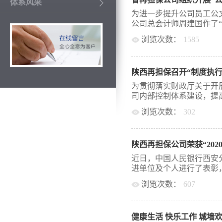
小微企业和支小支农主业
体系风采
赴缓解小微企业及“三农
为进一步提升公司员工公文
农村现代化，实施乡村振
公司总会计师周建国作了“公
国务院办公厅《关于有效
浏览次数：
1585
业和“三农”发展的指导意
以小微企业和“三农”融
”的专题培训，公司全体
镇银行开展担保业务—“
概念、公文文种、行文规
提供担保贷款，用于农户
陕西再担保召开“制度执行
针对工作中常见的公文写
金额单笔最高不超过100万
深入浅出逐一为参训人员
为贯彻落实财政厅关于开
笔，金额5217万元。 
和针对性，与实际工作结
司内部控制体系建设，提高
产业发展互惠担保基金”，
有了更全面和深入的了解
金融扶贫路。截至5月底，
浏览次数：
302
掌握了撰写公文的基本要
行铜川市分行提供保证金质
文写作和公文处理水平打
作能力，5月21日，陕西
猪饲料提供了资金保障，
会。公司党委书记、董事
为重要的是通...
陕西再担保公司荣获“20
员部署讲话。 会议部署了
实施方案》，从活动目标
近日，中国人民银行西安
组织开展工作提出具体要
进单位及个人进行了表彰，
依照“谁制定、谁负责”“
浏览次数：
607
间，全面完成制度台账建
核和报告等阶段工作任务
喜获“2020年度金融业机
司全员要充分认识开展“
来，为更好地推进全省政
实把本部门内控责任扛在
健康生活 快乐工作 城墙
机构之间的业务合作和资