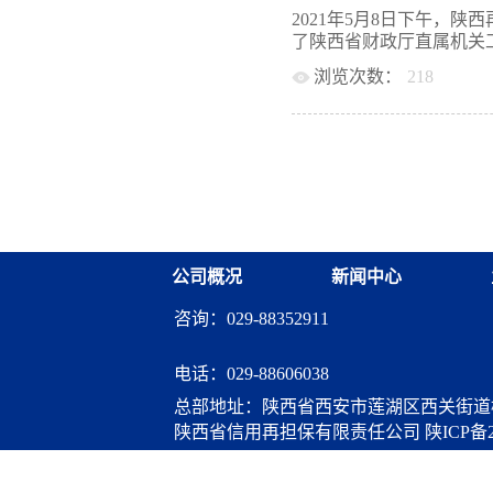
操作标准，通过对“制度
公司主动作为，积极与中
2021年5月8日下午，
有效整改，进一步推动公
深入交流，通过建立健全
了陕西省财政厅直属机关工
的提升。同时，要采取有
息技术支撑和服务水平有
展，将各部门“制度执行
浏览次数：
218
为契机，以新担保展现新
要因素，对于执行到位、
一步加强与人行西安分行
注册会计师协会举办的“感党
延误工作、整改不力的部
更好地服务小微企业和“
年城墙欢乐跑活动。 古
以“制度执行年”活动为
量发展。
的运动员们热情高涨，火
控制...
司党委书记董事长刘生远
参赛选手们加油，鼓劲。
开始了激烈的角逐。城墙
骄阳下，即使是艰苦的13
也不曾停滞。最终我司选手
公司概况
新闻中心
一等奖，常迪、刘卓获得
城墙健步竞走赛王坤、徐
咨询：029-88352911
队伍获得了令人鼓舞的优
的向上精神。 运动如生
我们的生命生机勃勃。通
电话：
029-88606038
增进了公司与厅机关各处
总部地址：陕西省西安市莲湖区西关街道桃
来，开展形式多样的体育
陕西省信用再担保有限责任公司
陕ICP备2
扬不畏艰苦的优良作风，
建党一百周年。
算服务