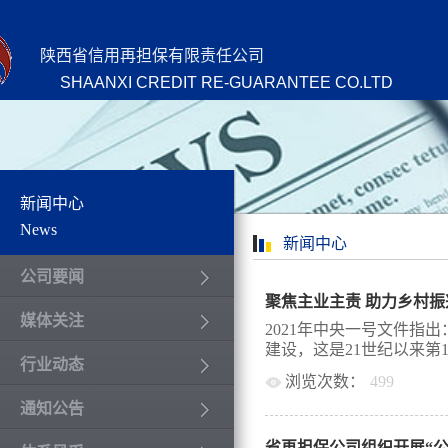
陕西省信用再担保有限责任公司
SHAANXI CREDIT RE-GUARANTEE CO.LTD
新闻中心
News
新闻中心
公司要闻
聚焦主业主责 助力乡村振
媒体关注
2021年中央一号文件指
建设，这是21世纪以来第18
行业动态
浏览次数：
499
通知公告
”工作的中央一号文件。今
保公司紧盯担保新政策，
省再担保公司组织开展“公